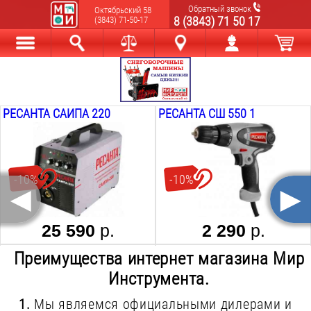
Обратный звонок
Октябрьский 58
8 (3843) 71 50 17
(3843) 71-50-17
Каталог
Найти
Сравнить
Новокузнецк
Мой аккаунт
В корзине
РЕСАНТА САИПА 220
РЕСАНТА СШ 550 1
-10%
-10%
◄
►
25 590
р.
2 290
р.
ВИХРЬ СШ 550/2
РЕСАНТА С 500
Преимущества интернет магазина Мир
Инструмента.
1.
Мы являемся официальными дилерами и