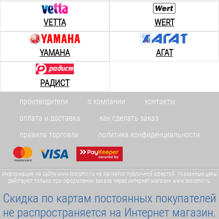
РЕСАНТА САИ 250Т LUX
AURORA PRO OVERMAN 165
VETTA
WERT
YAMAHA
АГАТ
-10%
-10%
РАДИСТ
13 590
р.
30 700
р.
производители
о компании
контакты
AURORA ВЕКТОР 2000
РЕСАНТА ФЭ 2000 ЭКД
оплата и доставка
как сделать заказ
правила торговли
политика конфиденциальности
-10%
-10%
Информация на сайте www.toolsmir.ru не является публичной офертой. Указанные цены
действуют только при оформлении заказа через интернет-магазин www.toolsmir.ru.
7 000
р.
4 390
р.
Скидка по картам постоянных покупателей
HUTER ELS 1500 P
РЕСАНТА АСН 5000/1 Ц
не распространяется на Интернет магазин.