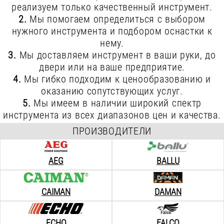
-10%
-10%
реализуем только качественный инструмент.
2.
Мы помогаем определиться с выбором
нужного инструмента и подбором оснастки к
2 390
р.
1 990
р.
нему.
3.
Мы доставляем инструмент в ваши руки, до
РЕСАНТА ТГП 15000
РЕСАНТА ТГП 30000
двери или на ваше предприятие.
4.
Мы гибко подходим к ценообразованию и
оказанию сопутствующих услуг.
5.
Мы имеем в наличии широкий спектр
-10%
-10%
инструмента из всех диапазонов цен и качества.
ПРОИЗВОДИТЕЛИ
6 590
р.
8 790
р.
ВИХРЬ СН 90 В
РЕСАНТА ЛШМ 75/900
AEG
BALLU
CAIMAN
DAMAN
-10%
-10%
ECHO
FALCO