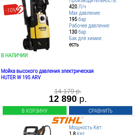
Производительность:
420
Л/ч
-10%
Max давление:
195
бар
Рабочее давление:
130
бар
Бак для химии:
есть
В НАЛИЧИИ
Мойка высокого давления электрическая
HUTER W 195 ARV
14 179 р.
12 890
р.
В КОРЗИНУ
СРАВНИТЬ
Мощность Квт:
1.8
Квт