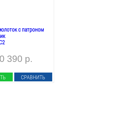
олоток с патроном
ик
C2
0 390 р.
ТЬ
СРАВНИТЬ