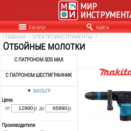
Каталог
Найти
ГЛАВНАЯ
/
ЭЛЕКТРОИНСТРУМЕНТЫ
/
Отбойные молотки
С ПАТРОНОМ SDS MAX
С ПАТРОНОМ ШЕСТИГРАННИК
Патрон:
sds-max
▼ ФИЛЬТР
Мощность:
1300
Вт
Цена
:
Max сила удара:
от
р. до
р.
17.2
Дж
Max частота ударов:
2650
уд/мин
Производители
:
Регулятор ударов: