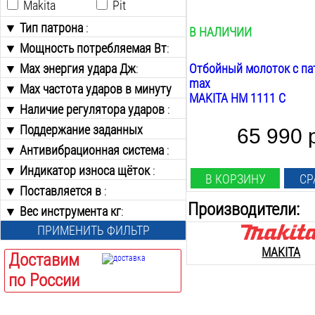
Makita
Pit
есть
▼ Тип патрона
:
В НАЛИЧИИ
▼ Мощность потребляемая Вт
Sds-Max
:
Шестигранник 28мм
▼ Max энергия удара Дж
от
до
:
Отбойный молоток с па
Шестигранник 30мм
max
▼ Max частота ударов в минуту
от
до
MAKITA HM 1111 C
уд/мин
:
▼ Наличие регулятора ударов
:
от
до
▼ Поддержание заданных
Есть
65 990 
оборотов
:
Нет
▼ Антивибрационная система
:
Есть
▼ Индикатор износа щёток
Есть
:
В КОРЗИНУ
СР
Нет
Нет
▼ Поставляется в
Есть
:
Производители:
Нет
▼ Вес инструмента кг
Кейсе
:
Кейсе-Тележке
ПРИМЕНИТЬ ФИЛЬТР
от
до
Коробке
MAKITA
Доставим
по России