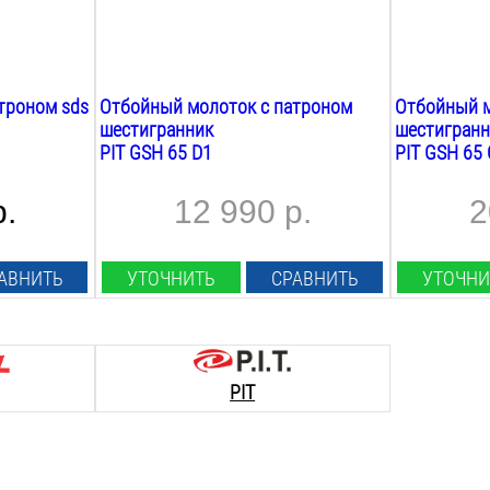
нет
нет
троном sds
Отбойный молоток с патроном
Отбойный м
шестигранник
шестигранн
PIT GSH 65 D1
PIT GSH 65 
р.
12 990 р.
2
АВНИТЬ
УТОЧНИТЬ
СРАВНИТЬ
УТОЧНИ
PIT