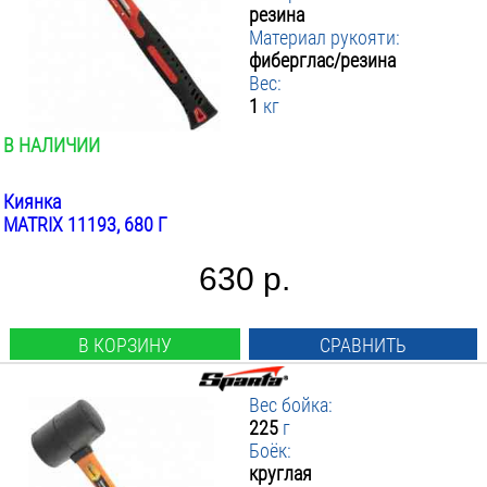
резина
Материал рукояти:
фиберглас/резина
Вес:
1
кг
В НАЛИЧИИ
Киянка
MATRIX 11193, 680 Г
630 р.
В КОРЗИНУ
СРАВНИТЬ
Вес бойка:
225
г
Боёк:
круглая