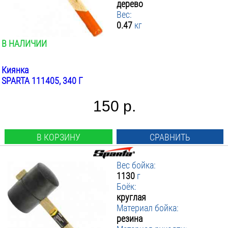
дерево
450
▼ Материал рукояти
Резина
:
Вес:
680
0.47
кг
▼ Вес инструмента кг
Дерево
:
1130
Древесина
ПРИМЕНИТЬ ФИЛЬТР
от
до
В НАЛИЧИИ
Фиберглас/резина
Киянка
SPARTA 111405, 340 Г
150 р.
В КОРЗИНУ
СРАВНИТЬ
Вес бойка:
1130
г
Боёк:
круглая
Материал бойка:
резина