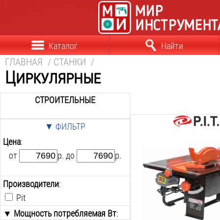
Каталог
Найти
ГЛАВНАЯ
/
СТАНКИ
/
Циркулярные
СТРОИТЕЛЬНЫЕ
▼ ФИЛЬТР
Мощность:
Цена
:
850
Вт
Скорость диска:
от
р. до
р.
2950
об/мин
Глубина реза при 90 °:
Производители
:
45
мм
Глубина реза при 45 °:
Pit
35
мм
▼ Мощность потребляемая Вт
:
Диаметр пильного диска