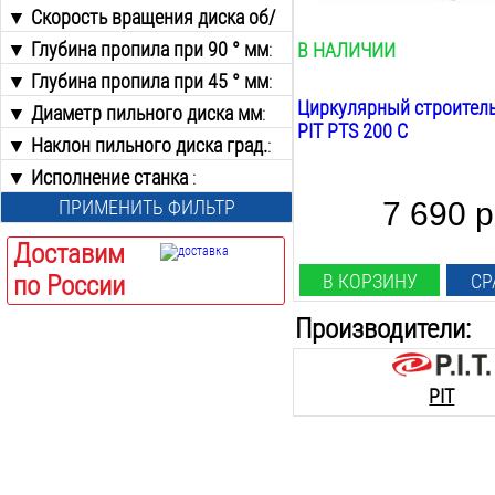
200
мм
▼ Скорость вращения диска об/
от
до
мин
:
▼ Глубина пропила при 90 ° мм
:
В НАЛИЧИИ
от
до
▼ Глубина пропила при 45 ° мм
от
до
:
Циркулярный строител
▼ Диаметр пильного диска мм
от
до
:
PIT PTS 200 C
▼ Наклон пильного диска град.
200
:
▼ Исполнение станка
0-45
:
ПРИМЕНИТЬ ФИЛЬТР
7 690 р
Настольный
Доставим
по России
В КОРЗИНУ
СР
Производители:
PIT