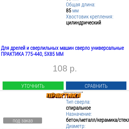
Общая длина:
Фрезерное
▼ Диаметр мм
Бетон/металл/керамика/стекло/пвх
:
85
мм
Металл/дерево/пластик
▼ Рабочая длина мм
6
:
Хвостовик крепления:
8
цилиндрический
▼ Общая длина мм
от
:
до
50
▼ Хвостовик крепления
от
:
до
▼ В упаковке шт.
Цилиндрический
:
Для дрелей и сверлильных машин сверло универсальные
ПРИМЕНИТЬ ФИЛЬТР
1
ПРАКТИКА 775-440, 5Х85 ММ
108 р.
УТОЧНИТЬ
СРАВНИТЬ
Тип сверла:
спиральное
Назначение:
бетон/металл/керамика/стек
под заказ
Диаметр: