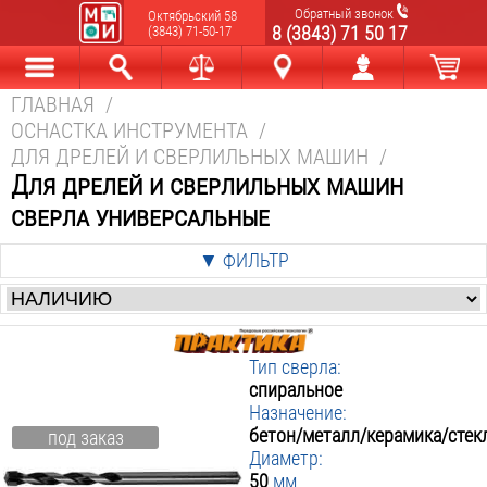
Обратный звонок
Октябрьский 58
8 (3843) 71 50 17
(3843) 71-50-17
ГЛАВНАЯ
/
Каталог
Найти
Сравнить
Новокузнецк
Мой аккаунт
В корзине
ОСНАСТКА ИНСТРУМЕНТА
/
ДЛЯ ДРЕЛЕЙ И СВЕРЛИЛЬНЫХ МАШИН
/
Для дрелей и сверлильных машин
сверла универсальные
▼ ФИЛЬТР
Цена
:
от
р. до
р.
Тип сверла:
Производители
:
спиральное
Назначение:
Практика
бетон/металл/керамика/стек
под заказ
▼ Тип сверла
:
Диаметр:
50
мм
▼ Назначение
Спиральное
: