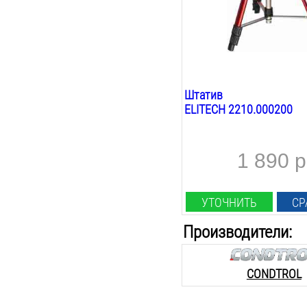
1/4
дюйм
Поставляется в:
сумке
Штатив
ELITECH 2210.000200
1 890 р
УТОЧНИТЬ
СР
Производители:
CONDTROL