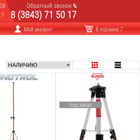
58
Обратный звонок
8 (3843) 71 50 17
17
Мой аккаунт
В корзине 7
:
Max высота:
1.2
м
:
Min высота:
под заказ
0.44
м
а:
Тип штатива:
штанга
с элевационной головкой
пления:
Резьба крепления:
5/8
дюйм
ся в:
Поставляется в: