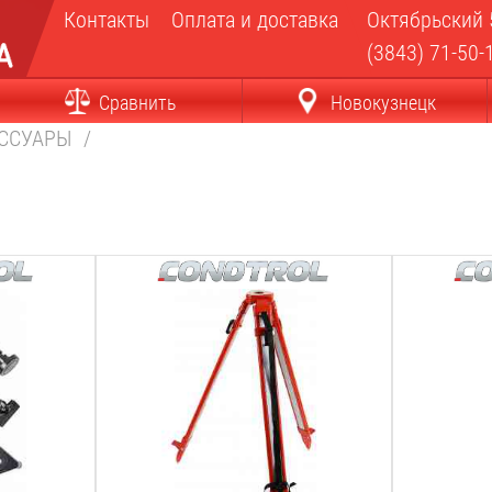
Контакты
Оплата и доставка
Октябрьский 
(3843) 71-50-
Сравнить
Новокузнецк
ЕССУАРЫ
/
Max высота:
Max высота
180
м
3.66
м
Тип штатива:
Min высота
геодезический
1
м
Резьба крепления:
Тип штатив
5/8
дюйм
распорная 
Поставляется в:
Резьба кре
коробке
5/8
дюйм
Вес:
Поставляет