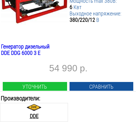
Мощность max 380B:
▼ Система (АВР) авто запуск
от
до
:
6
Квт
▼ Транспортировочные колёса
Нет
:
Выходное напряжение:
380/220/12
В
▼ Вес инструмента кг
Нет
:
ПРИМЕНИТЬ ФИЛЬТР
от
до
Генератор дизельный
DDE DDG 6000 3 E
54 990 р.
УТОЧНИТЬ
СРАВНИТЬ
Производители:
DDE