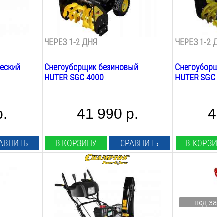
420
мм
540
мм
Вес:
Вес:
61
кг
73
кг
ЧЕРЕЗ 1-2 ДНЯ
ЧЕРЕЗ 1-2 
еский
Снегоуборщик безиновый
Снегоубор
HUTER SGC 4000
HUTER SGC
р.
41 990 р.
4
АВНИТЬ
В КОРЗИНУ
СРАВНИТЬ
В КОРЗ
Мощность Л.С.:
Мощность Л
6.5
Л.С.
1.9
Л.С.
Мощность Квт:
Мощность К
под за
5.5
Квт
1.4
Квт
Ширина ковша:
Ширина ков