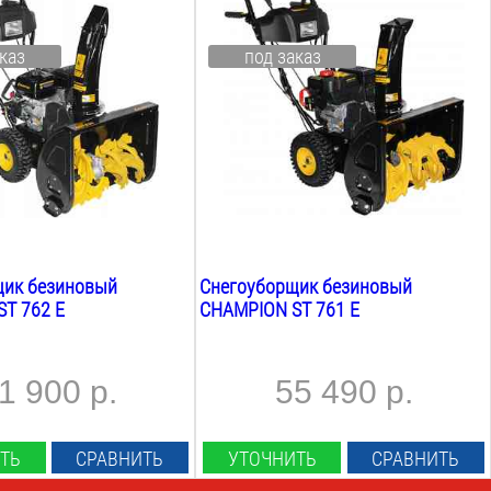
7
Л.С.
вт:
Мощность Квт:
каз
под заказ
5.1
Квт
ша:
Ширина ковша:
610
мм
ша:
Высота ковша:
510
мм
Вес:
81
кг
щик безиновый
Снегоуборщик безиновый
T 762 E
CHAMPION ST 761 E
1 900 р.
55 490 р.
ТЬ
СРАВНИТЬ
УТОЧНИТЬ
СРАВНИТЬ