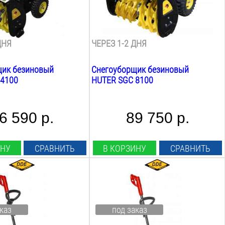
540
мм
Вес:
104
кг
ДНЯ
ЧЕРЕЗ 1-2 ДНЯ
щик безиновый
Снегоуборщик безиновый
 4100
HUTER SGC 8100
6 590 р.
89 750 р.
ИНУ
СРАВНИТЬ
В КОРЗИНУ
СРАВНИТЬ
.С.:
Мощность Л.С.:
2.1
Л.С.
вт:
Мощность Квт:
каз
под заказ
1.6
Квт
ша:
Ширина ковша: