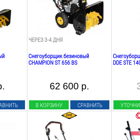
560
мм
260
мм
Высота ковша:
Высота ков
510
мм
120
мм
Вес:
Вес:
77.5
кг
5
кг
ЧЕРЕЗ 3-4 ДНЯ
ый
Снегоуборщик безиновый
Снегоуборщ
CHAMPION ST 656 BS
DDE STE 14
р.
62 600 р.
АВНИТЬ
В КОРЗИНУ
СРАВНИТЬ
УТОЧНИ
Мощность Л.С.:
Мощность Л
2.9
Л.С.
6.5
Л.С.
Мощность Квт:
Мощность К