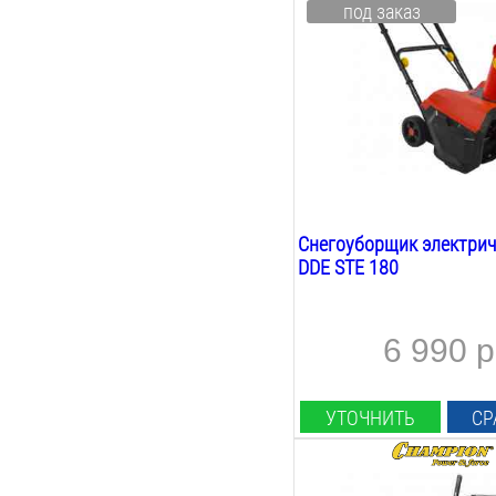
под заказ
1.8
Квт
Ширина ковша:
400
мм
Высота ковша:
180
мм
Вес:
11.5
кг
Снегоуборщик электрич
DDE STE 180
6 990 р
УТОЧНИТЬ
СР
Мощность Л.С.: