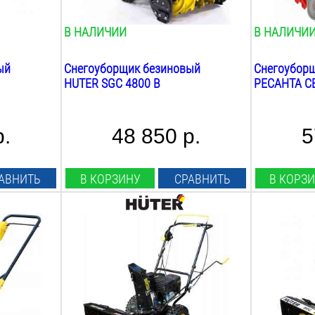
78
кг
75
кг
В НАЛИЧИИ
В НАЛИЧИ
ый
Снегоуборщик безиновый
Снегоубор
HUTER SGC 4800 B
РЕСАНТА СБ
р.
48 850 р.
5
АВНИТЬ
В КОРЗИНУ
СРАВНИТЬ
В КОРЗ
Мощность Л.С.:
Мощность Л
5.5
Л.С.
5.5
Л.С.
Мощность Квт:
Мощность К
4.0
Квт
4.0
Квт
Ширина ковша:
Ширина ков
560
мм
560
мм
Высота ковша:
Высота ков