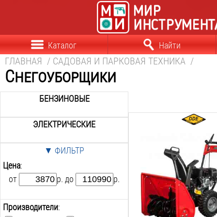
Каталог
Найти
ГЛАВНАЯ
/
САДОВАЯ И ПАРКОВАЯ ТЕХНИКА
/
Снегоуборщики
БЕНЗИНОВЫЕ
ЭЛЕКТРИЧЕСКИЕ
Мощность Л.С.:
6.5
Л.С.
▼ ФИЛЬТР
Мощность Квт:
4.8
Квт
Цена
:
Ширина ковша:
от
р. до
р.
560
мм
Высота ковша:
510
мм
Производители
:
Вес: