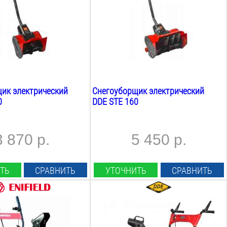
340
мм
ша:
Высота ковша:
120
мм
Вес:
6.6
кг
ик электрический
Снегоуборщик электрический
0
DDE STE 160
3 870 р.
5 450 р.
ТЬ
СРАВНИТЬ
УТОЧНИТЬ
СРАВНИТЬ
.С.:
Мощность Л.С.:
6.5
Л.С.
вт:
Мощность Квт: