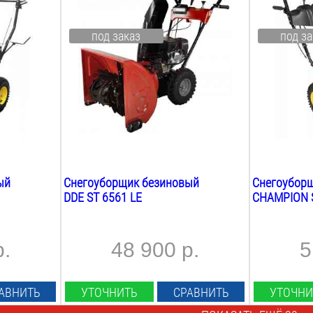
6.5
Л.С.
6.5
Л.С.
Мощность Квт:
Мощность К
под заказ
под за
4.8
Квт
4.8
Квт
Ширина ковша:
Ширина ков
610
мм
610
мм
Высота ковша:
Высота ков
510
мм
510
мм
Вес:
Вес:
73
кг
80
кг
ый
Снегоуборщик безиновый
Снегоубор
DDE ST 6561 LE
CHAMPION S
р.
48 900 р.
5
АВНИТЬ
УТОЧНИТЬ
СРАВНИТЬ
УТОЧНИ