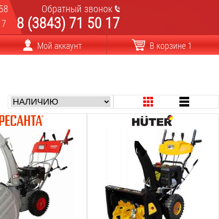
58
Обратный звонок
8 (3843) 71 50 17
17
Мой аккаунт
В корзине 1
.С.:
Мощность Л.С.:
8
Л.С.
вт:
Мощность Квт:
5.8
Квт
ша:
Ширина ковша:
620
мм
ша:
Высота ковша:
540
мм
Вес: