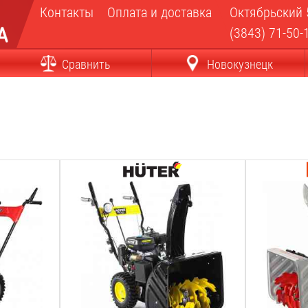
Контакты
Оплата и доставка
Октябрьский 
(3843) 71-50-
Сравнить
Новокузнецк
Мощность Л.С.:
Мощность Л
6.5
Л.С.
7
Л.С.
Мощность Квт:
Мощность К
4.8
Квт
5.2
Квт
Ширина ковша:
Ширина ков
560
мм
560
мм
Высота ковша:
Высота ков
500
мм
540
мм
Вес:
Вес: