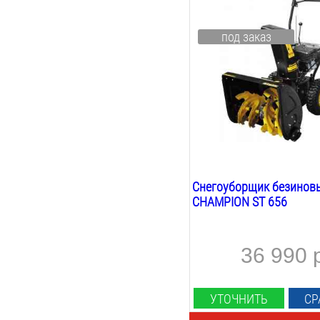
5.5
Л.С.
Мощность Квт:
под заказ
4.1
Квт
Ширина ковша:
560
мм
Высота ковша:
510
мм
Вес:
72
кг
Снегоуборщик безинов
CHAMPION ST 656
36 990 
УТОЧНИТЬ
СР