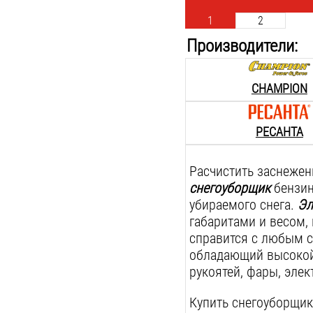
1
2
Производители:
CHAMPION
РЕСАНТА
Расчистить заснежен
снегоуборщик
бензин
убираемого снега.
Эл
габаритами и весом,
справится с любым с
обладающий высокой
рукоятей, фары, эле
Купить снегоуборщик о