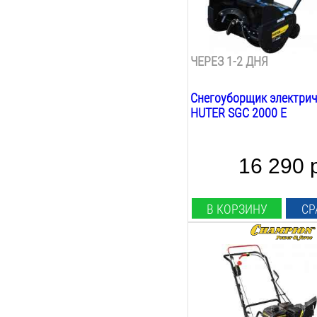
160
мм
Вес:
12
кг
ЧЕРЕЗ 1-2 ДНЯ
Снегоуборщик электрич
HUTER SGC 2000 E
16 290 
В КОРЗИНУ
СР
Мощность Л.С.:
5.5
Л.С.
Мощность Квт:
4.1
Квт
Ширина ковша: