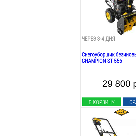
560
мм
Высота ковша:
420
мм
Вес:
62.5
кг
ЧЕРЕЗ 3-4 ДНЯ
Снегоуборщик безинов
CHAMPION ST 556
29 800 
В КОРЗИНУ
СР
Мощность Л.С.:
2.4
Л.С.
Мощность Квт: