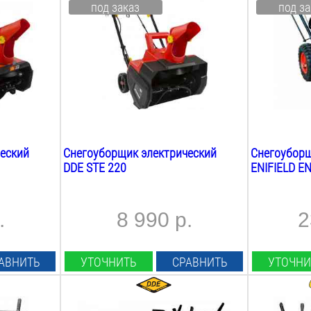
под заказ
под за
2.2
Квт
4.8
Квт
Ширина ковша:
Ширина ков
460
мм
560
мм
Высота ковша:
Высота ков
180
мм
420
мм
Вес:
Вес:
12.6
кг
65
кг
еский
Снегоуборщик электрический
Снегоубор
DDE STE 220
ENIFIELD E
.
8 990 р.
2
АВНИТЬ
УТОЧНИТЬ
СРАВНИТЬ
УТОЧНИ
Мощность Л.С.:
Мощность Л