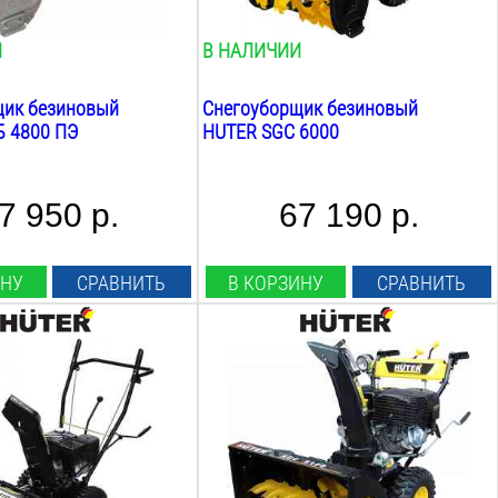
85
кг
И
В НАЛИЧИИ
щик безиновый
Снегоуборщик безиновый
 4800 ПЭ
HUTER SGC 6000
7 950 р.
67 190 р.
ИНУ
СРАВНИТЬ
В КОРЗИНУ
СРАВНИТЬ
.С.:
Мощность Л.С.:
11
Л.С.
вт:
Мощность Квт:
8.0
Квт
ша:
Ширина ковша:
700
мм
ша:
Высота ковша: