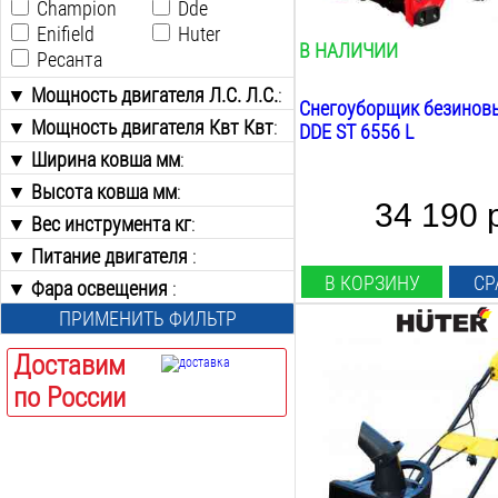
Champion
Dde
70
кг
Enifield
Huter
В НАЛИЧИИ
Ресанта
▼ Мощность двигателя Л.С. Л.С.
:
Снегоуборщик безинов
▼ Мощность двигателя Квт Квт
от
до
:
DDE ST 6556 L
▼ Ширина ковша мм
от
до
:
▼ Высота ковша мм
от
до
:
34 190 
▼ Вес инструмента кг
от
до
:
▼ Питание двигателя
от
до
:
В КОРЗИНУ
СР
▼ Фара освещения
Бензин
:
Электросеть
ПРИМЕНИТЬ ФИЛЬТР
Есть
Нет
Мощность Л.С.:
Доставим
2.7
Л.С.
по России
Мощность Квт:
2
Квт
Ширина ковша:
400
мм
Высота ковша: