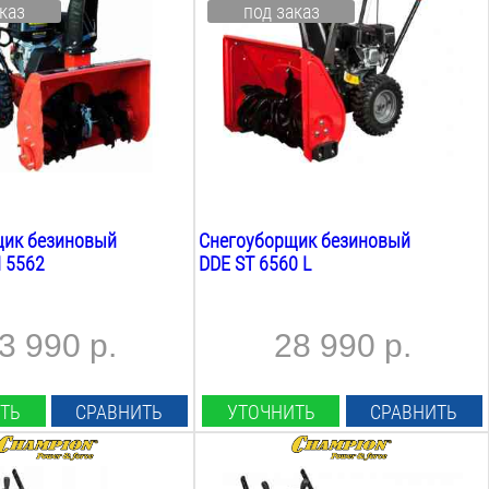
каз
под заказ
4.8
Квт
ша:
Ширина ковша:
600
мм
ша:
Высота ковша:
510
мм
Вес:
50
кг
щик безиновый
Снегоуборщик безиновый
N 5562
DDE ST 6560 L
3 990 р.
28 990 р.
ТЬ
СРАВНИТЬ
УТОЧНИТЬ
СРАВНИТЬ
.С.:
Мощность Л.С.: