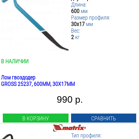
Длина:
600
мм
Размер профиля:
30x17
мм
Вес:
2
кг
В НАЛИЧИИ
Лом гвоздодер
GROSS 25237, 600ММ, 30X17ММ
990 р.
В КОРЗИНУ
СРАВНИТЬ
Тип профиля: