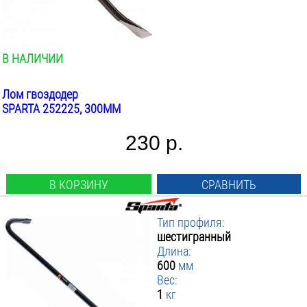
Двутавровый
▼ Вес инструмента кг
от
:
до
Овальный
ПРИМЕНИТЬ ФИЛЬТР
от
до
Шестигранный
В НАЛИЧИИ
Лом гвоздодер
SPARTA 252225, 300ММ
230 р.
В КОРЗИНУ
СРАВНИТЬ
Тип профиля:
шестигранный
Длина:
600
мм
Вес:
1
кг