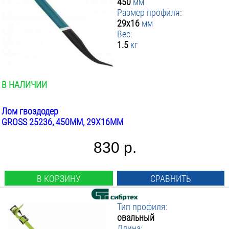
450
мм
Размер профиля:
29x16
мм
Вес:
1.5
кг
В НАЛИЧИИ
Лом гвоздодер
GROSS 25236, 450ММ, 29X16ММ
830 р.
В КОРЗИНУ
СРАВНИТЬ
Тип профиля:
овальный
Длина: