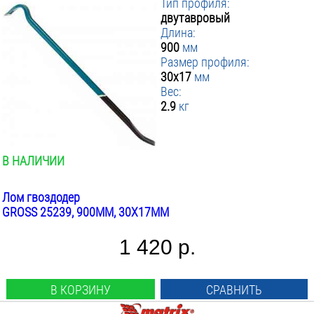
Тип профиля:
двутавровый
Длина:
900
мм
Размер профиля:
30x17
мм
Вес:
2.9
кг
В НАЛИЧИИ
Лом гвоздодер
GROSS 25239, 900ММ, 30X17ММ
1 420 р.
В КОРЗИНУ
СРАВНИТЬ