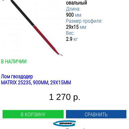
овальный
Длина:
900
мм
Размер профиля:
29x15
мм
Вес:
2.9
кг
В НАЛИЧИИ
Лом гвоздодер
MATRIX 25235, 900ММ, 29X15ММ
1 270 р.
В КОРЗИНУ
СРАВНИТЬ