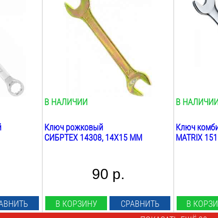
14х15
мм
13
мм
Вес:
Трещотка:
0.1
кг
нет
Шарнирный
нет
Вес:
0.3
кг
В НАЛИЧИИ
В НАЛИЧИ
й
Ключ рожковый
Ключ комб
СИБРТЕХ 14308, 14Х15 ММ
MATRIX 151
90 р.
АВНИТЬ
В КОРЗИНУ
СРАВНИТЬ
В КОРЗ