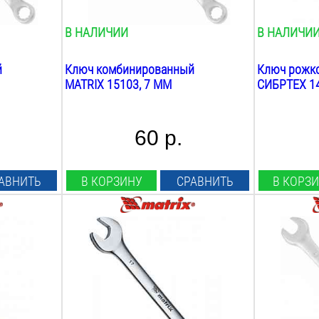
В НАЛИЧИИ
В НАЛИЧИ
й
Ключ комбинированный
Ключ рожк
MATRIX 15103, 7 ММ
СИБРТЕХ 14
60 р.
АВНИТЬ
В КОРЗИНУ
СРАВНИТЬ
В КОРЗ
Размер ключа:
Размер клю
10
мм
8
мм
Трещотка:
Трещотка:
нет
нет
Шарнирный:
Шарнирный
нет
нет
Вес:
Вес: