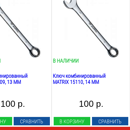
14
мм
Трещотка:
нет
:
Шарнирный:
нет
Вес:
0.3
кг
И
В НАЛИЧИИ
инированный
Ключ комбинированный
09, 13 ММ
MATRIX 15110, 14 ММ
100 р.
100 р.
ИНУ
СРАВНИТЬ
В КОРЗИНУ
СРАВНИТЬ