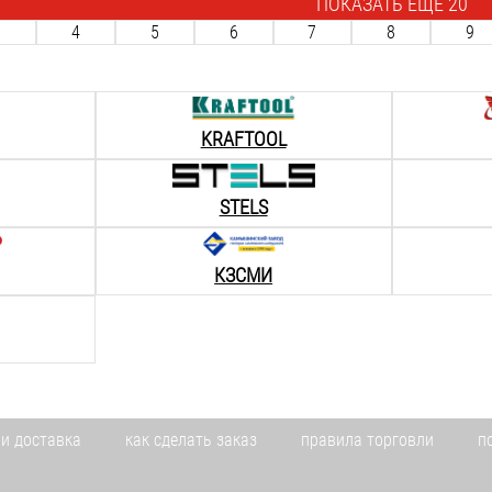
ПОКАЗАТЬ ЕЩЁ 20
3
4
5
6
7
8
9
KRAFTOOL
STELS
КЗСМИ
 и доставка
как сделать заказ
правила торговли
п