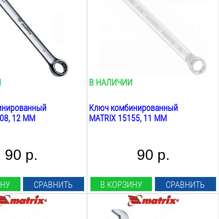
нет
:
Шарнирный:
нет
Вес:
0.07
кг
И
В НАЛИЧИИ
инированный
Ключ комбинированный
08, 12 ММ
MATRIX 15155, 11 ММ
90 р.
90 р.
ИНУ
СРАВНИТЬ
В КОРЗИНУ
СРАВНИТЬ
ча:
Размер ключа: