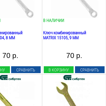
0.1
кг
И
В НАЛИЧИИ
инированный
Ключ комбинированный
04, 8 ММ
MATRIX 15105, 9 ММ
70 р.
70 р.
ИНУ
СРАВНИТЬ
В КОРЗИНУ
СРАВНИТЬ
ча:
Размер ключа:
13х14
мм
Вес:
0.1
кг
: