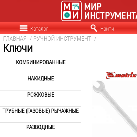
Каталог
Найти
ГЛАВНАЯ
/
РУЧНОЙ ИНСТРУМЕНТ
/
Ключи
КОМБИНИРОВАННЫЕ
НАКИДНЫЕ
Размер ключа:
6
мм
РОЖКОВЫЕ
Трещотка:
нет
Шарнирный:
ТРУБНЫЕ (ГАЗОВЫЕ) РЫЧАЖНЫЕ
нет
Вес:
РАЗВОДНЫЕ
0.1
кг