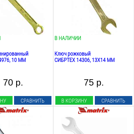
И
В НАЛИЧИИ
инированный
Ключ рожковый
976, 10 ММ
СИБРТЕХ 14306, 13Х14 ММ
70 р.
75 р.
ИНУ
СРАВНИТЬ
В КОРЗИНУ
СРАВНИТЬ
ча:
Размер ключа:
11
мм
Трещотка: