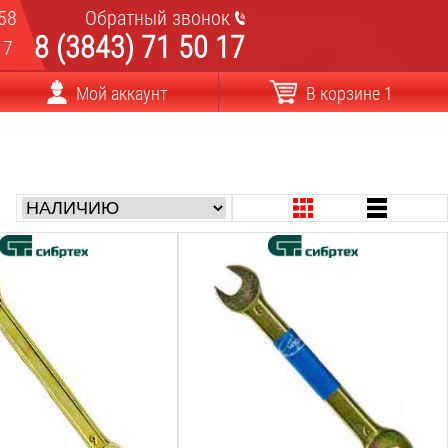
58
Обратный звонок
8 (3843) 71 50 17
17
Мой аккаунт
В корзине 1
ча:
Размер ключа:
8х9
мм
Вес:
0.02
кг