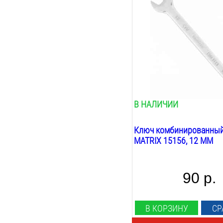
12
мм
Трещотка:
нет
Шарнирный:
нет
Вес:
0.08
кг
В НАЛИЧИИ
Ключ комбинированны
MATRIX 15156, 12 ММ
90 р.
В КОРЗИНУ
СР