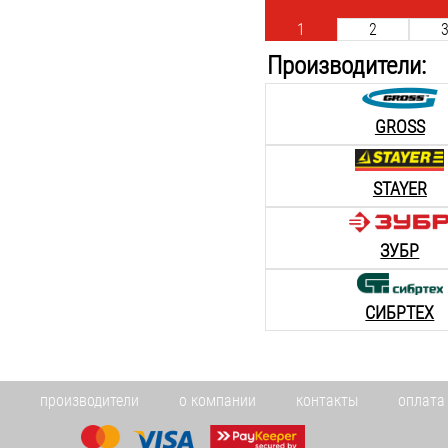
1
2
Производители:
GROSS
STAYER
ЗУБР
СИБРТЕХ
производители
о компании
контакты
оплата