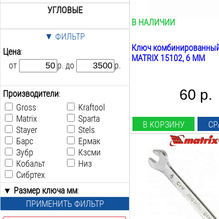
УГЛОВЫЕ
В НАЛИЧИИ
▼ ФИЛЬТР
Ключ комбинированны
Цена
:
MATRIX 15102, 6 ММ
от
р. до
р.
60 р.
Производители
:
Gross
Kraftool
Matrix
Sparta
В КОРЗИНУ
СР
Stayer
Stels
Барс
Ермак
Зубр
Кзсми
Размер ключа:
Кобальт
Низ
6
мм
Трещотка:
Сибртех
нет
▼ Размер ключа мм
:
Шарнирный:
ПРИМЕНИТЬ ФИЛЬТР
0-20
нет
Вес:
0-25