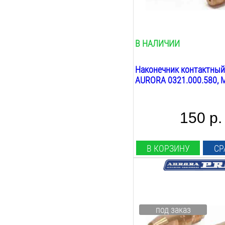
30
мм
Вес:
0.1
кг
В НАЛИЧИИ
Наконечник контактный
AURORA 0321.000.580, М
150 р.
В КОРЗИНУ
СР
Диаметр проволоки:
0.8
мм
Материал наконечника:
под заказ
E-Cu-AI
Резьба: