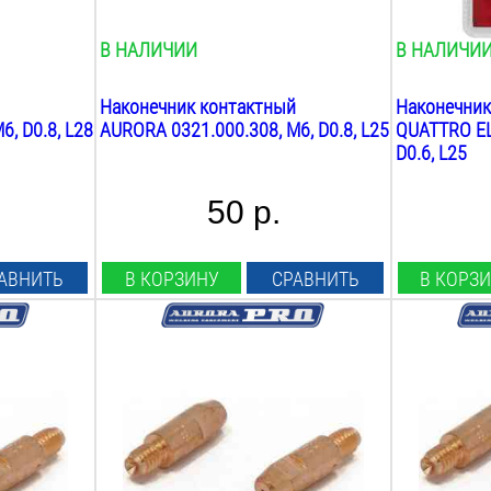
0.1
кг
0.1
кг
В НАЛИЧИИ
В НАЛИЧИ
Наконечник контактный
Наконечник
, D0.8, L28
AURORA 0321.000.308, М6, D0.8, L25
QUATTRO EL
D0.6, L25
50 р.
АВНИТЬ
В КОРЗИНУ
СРАВНИТЬ
В КОРЗ
Диаметр проволоки:
Диаметр пр
1.2
мм
1.6
мм
Материал наконечника:
Материал н
Cu-Cr-Zr
Cu-Cr-Zr
Резьба:
Резьба:
М8
М8
Длина:
Длина: