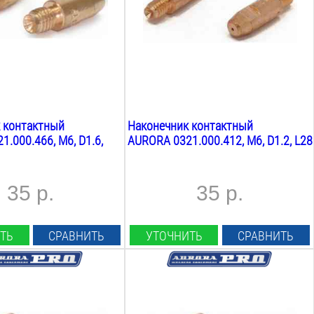
М6
Длина:
28
мм
Вес:
0.1
кг
 контактный
Наконечник контактный
.000.466, М6, D1.6,
AURORA 0321.000.412, М6, D1.2, L28
35 р.
35 р.
ТЬ
СРАВНИТЬ
УТОЧНИТЬ
СРАВНИТЬ
оволоки:
Диаметр проволоки:
1
мм
аконечника:
Материал наконечника: