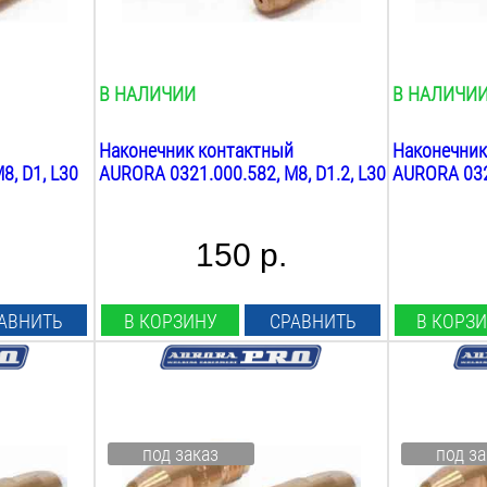
30
мм
30
мм
Вес:
Вес:
0.1
кг
0.1
кг
В НАЛИЧИИ
В НАЛИЧИ
Наконечник контактный
Наконечник
8, D1, L30
AURORA 0321.000.582, М8, D1.2, L30
AURORA 0321
150 р.
АВНИТЬ
В КОРЗИНУ
СРАВНИТЬ
В КОРЗ
Диаметр проволоки:
Диаметр пр
1.2
мм
1.6
мм
Материал наконечника:
Материал н
под заказ
под за
E-Cu-AI
E-Cu-AI
Резьба:
Резьба: