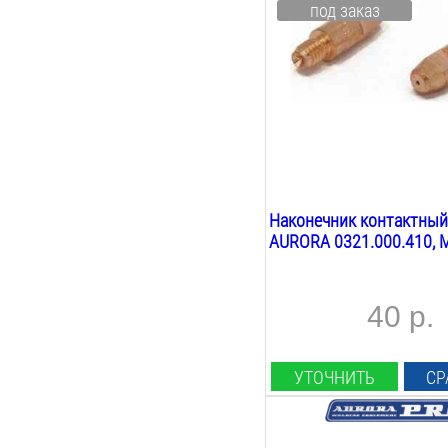
под заказ
E-Cu
Резьба:
М6
Длина:
28
мм
Вес:
0.1
кг
Наконечник контактный
AURORA 0321.000.410, М
40 р.
УТОЧНИТЬ
СР
Диаметр проволоки: