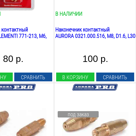
0.1
кг
И
В НАЛИЧИИ
 контактный
Наконечник контактный
EMENTI 771-213, M6,
AURORA 0321.000.516, М8, D1.6, L30
80 р.
100 р.
ИНУ
СРАВНИТЬ
В КОРЗИНУ
СРАВНИТЬ
оволоки:
Диаметр проволоки:
1
мм
аконечника:
Материал наконечника:
под заказ
E-Cu-AI
Резьба:
М6
Длина: