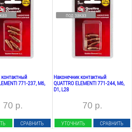
1
мм
аконечника:
Материал наконечника:
каз
под заказ
E-Cu
Резьба:
М6
Длина:
28
мм
Вес:
0.1
кг
 контактный
Наконечник контактный
EMENTI 771-237, M6,
QUATTRO ELEMENTI 771-244, M6,
D1, L28
70 р.
70 р.
ТЬ
СРАВНИТЬ
УТОЧНИТЬ
СРАВНИТЬ