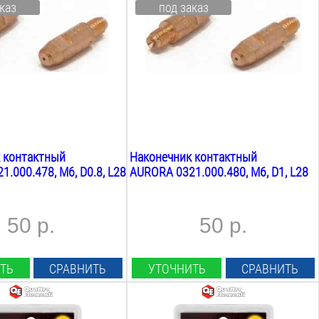
каз
под заказ
Cu-Cr-Zr
Резьба:
М6
Длина:
28
мм
Вес:
0.1
кг
 контактный
Наконечник контактный
.000.478, М6, D0.8, L28
AURORA 0321.000.480, М6, D1, L28
50 р.
50 р.
ТЬ
СРАВНИТЬ
УТОЧНИТЬ
СРАВНИТЬ
оволоки:
Диаметр проволоки: