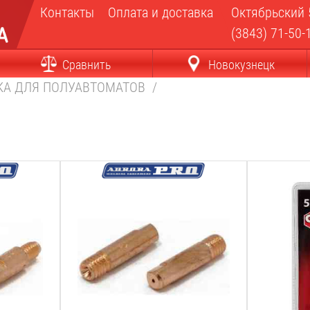
Контакты
Оплата и доставка
Октябрьский 
(3843) 71-50-
Сравнить
Новокузнецк
КА ДЛЯ ПОЛУАВТОМАТОВ
/
Диаметр проволоки:
Диаметр пр
0.8
мм
0.6
мм
Материал наконечника:
Материал н
E-Cu
E-Cu
Резьба:
Резьба:
М6
М6
Длина:
Длина:
25
мм
25
мм
Вес:
Вес: