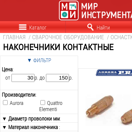
Каталог
Найти
ГЛАВНАЯ
/
СВАРОЧНОЕ ОБОРУДОВАНИЕ
/
ОСНАСТ
наконечники контактные
▼ ФИЛЬТР
Цена
:
от
р. до
р.
Диаметр проволоки:
0.8
мм
Материал наконечника:
Производители
:
E-Cu
Aurora
Quattro
Резьба:
Elementi
М6
Длина:
▼ Диаметр проволоки мм
:
28
мм
▼ Материал наконечника
0.6
:
Вес: