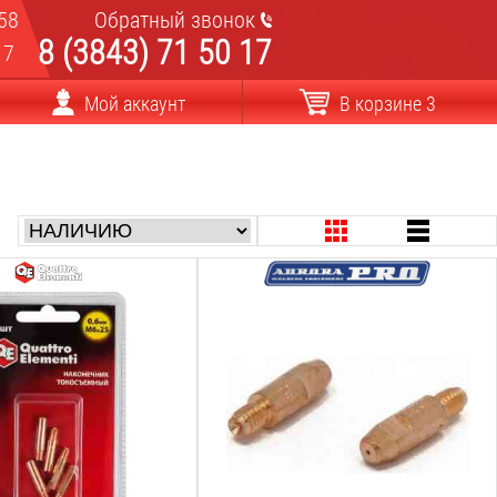
58
Обратный звонок
8 (3843) 71 50 17
17
Мой аккаунт
В корзине 3
оволоки:
Диаметр проволоки:
1.6
мм
аконечника:
Материал наконечника:
E-Cu
Резьба:
М8
Длина:
30
мм
Вес: