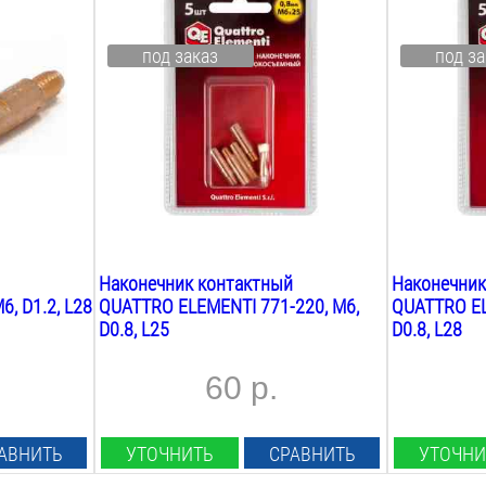
0.8
мм
0.8
мм
Материал наконечника:
Материал н
под заказ
под за
E-Cu
E-Cu
Резьба:
Резьба:
М6
М6
Длина:
Длина:
25
мм
28
мм
Вес:
Вес:
0.1
кг
0.1
кг
Наконечник контактный
Наконечник
, D1.2, L28
QUATTRO ELEMENTI 771-220, M6,
QUATTRO EL
D0.8, L25
D0.8, L28
60 р.
АВНИТЬ
УТОЧНИТЬ
СРАВНИТЬ
УТОЧНИ