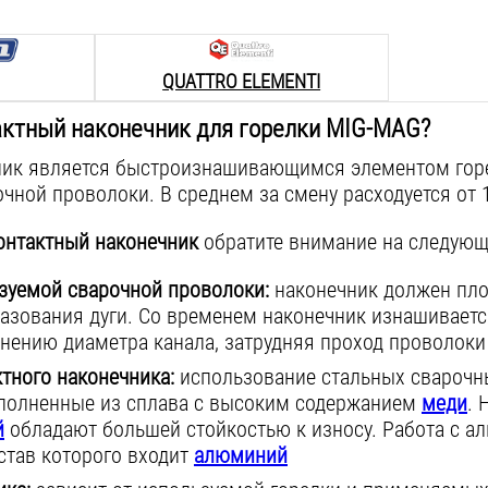
QUATTRO ELEMENTI
актный наконечник для горелки MIG-MAG?
ник является быстроизнашивающимся элементом горе
очной проволоки. В среднем за смену расходуется от 
онтактный наконечник
обратите внимание на следующ
зуемой сварочной проволоки:
наконечник должен пло
азования дуги. Со временем наконечник изнашиваетс
нению диаметра канала, затрудняя проход проволоки 
тного наконечника:
использование стальных сварочн
полненные из сплава с высоким содержанием
меди
. 
й
обладают большей стойкостью к износу. Работа с а
став которого входит
алюминий