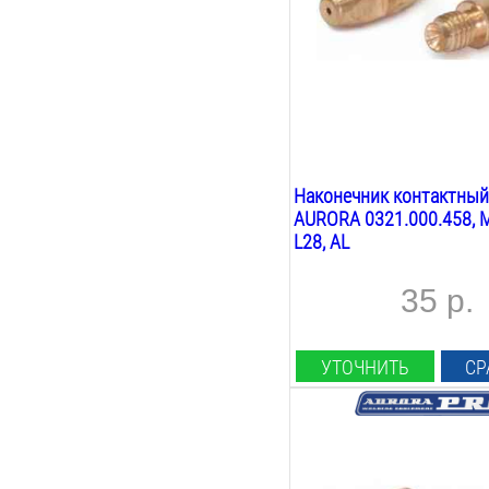
М6
Длина:
28
мм
Вес:
0.1
кг
Наконечник контактный
AURORA 0321.000.458, М
L28, AL
35 р.
УТОЧНИТЬ
СР
Диаметр проволоки:
1
мм
Материал наконечника: