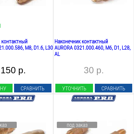
28
мм
Вес:
0.1
кг
И
 контактный
Наконечник контактный
.000.586, М8, D1.6, L30
AURORA 0321.000.460, М6, D1, L28,
AL
150 р.
30 р.
ИНУ
СРАВНИТЬ
УТОЧНИТЬ
СРАВНИТЬ
оволоки:
Диаметр проволоки:
1.2
мм
аконечника:
Материал наконечника:
каз
под заказ
E-Cu
Резьба: