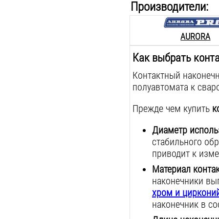
Производители:
AURORA
Как выбрать конт
Контактный наконеч
полуавтомата к свар
Прежде чем купить
к
Диаметр исполь
стабильного обр
приводит к изме
Материал контак
наконечники вы
хром и циркони
наконечник в со