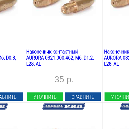
М6
М6
Длина:
Длина:
28
мм
28
мм
Вес:
Вес:
0.1
кг
0.1
кг
Наконечник контактный
Наконечник
6, D0.8,
AURORA 0321.000.462, М6, D1.2,
AURORA 0321
L28, AL
L28, AL
35 р.
АВНИТЬ
УТОЧНИТЬ
СРАВНИТЬ
УТОЧНИ
Диаметр проволоки:
Диаметр пр
1.2
мм
0.8
мм
Материал наконечника:
Материал н