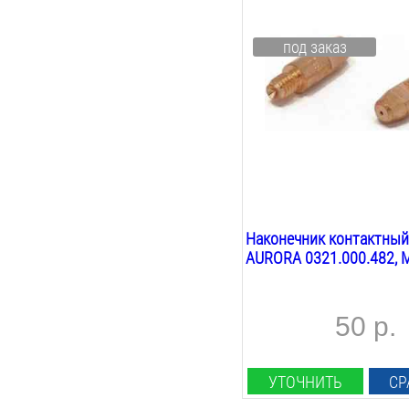
1.2
мм
Материал наконечника:
под заказ
Cu-Cr-Zr
Резьба:
М6
Длина:
28
мм
Вес:
0.1
кг
Наконечник контактный
AURORA 0321.000.482, М6
50 р.
УТОЧНИТЬ
СР