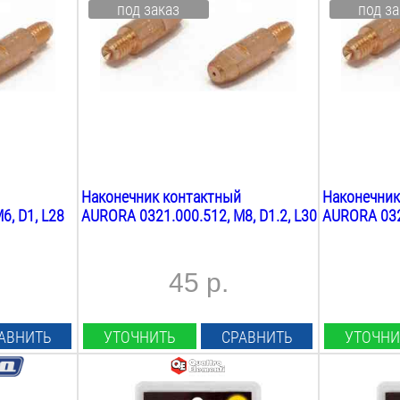
под заказ
под за
E-Cu
Cu-Cr-Zr
Резьба:
Резьба:
М8
М6
Длина:
Длина:
30
мм
28
мм
Вес:
Вес:
0.1
кг
0.1
кг
Наконечник контактный
Наконечник
6, D1, L28
AURORA 0321.000.512, М8, D1.2, L30
AURORA 0321
45 р.
АВНИТЬ
УТОЧНИТЬ
СРАВНИТЬ
УТОЧНИ
Диаметр проволоки:
Диаметр пр