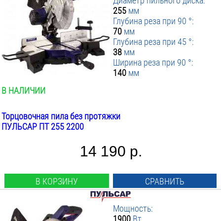
Диаметр пильного диска:
▼ Тормоз двигателя
Ременной
:
255
мм
Ременной
▼ Подсветка
Есть
:
Глубина реза при 90 °:
Шестереночный
Нет
▼ Лазерный указатель
Есть
:
70
мм
Нет
Глубина реза при 45 °:
▼ Вес инструмента кг
Есть
:
38
мм
Нет
ПРИМЕНИТЬ ФИЛЬТР
от
до
Ширина реза при 90 °:
140
мм
В НАЛИЧИИ
Торцовочная пила без протяжки
ПУЛЬСАР ПТ 255 2200
14 190 р.
В КОРЗИНУ
СРАВНИТЬ
Мощность:
1900
Вт