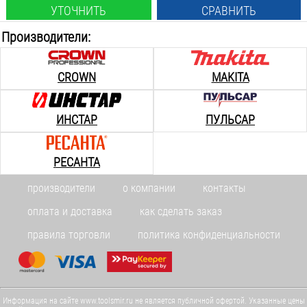
УТОЧНИТЬ
СРАВНИТЬ
Производители:
CROWN
MAKITA
ИНСТАР
ПУЛЬСАР
РЕСАНТА
производители
о компании
контакты
оплата и доставка
как сделать заказ
правила торговли
политика конфиденциальности
Информация на сайте www.toolsmir.ru не является публичной офертой. Указанные цены