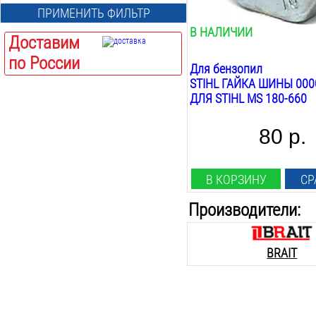
Шпилька
ПРИМЕНИТЬ ФИЛЬТР
Глушитель
Шина
В НАЛИЧИИ
Доставим
по России
Для бензопил
STIHL ГАЙКА ШИНЫ 0000
ДЛЯ STIHL MS 180-660
80 р.
В КОРЗИНУ
СР
Производители:
BRAIT