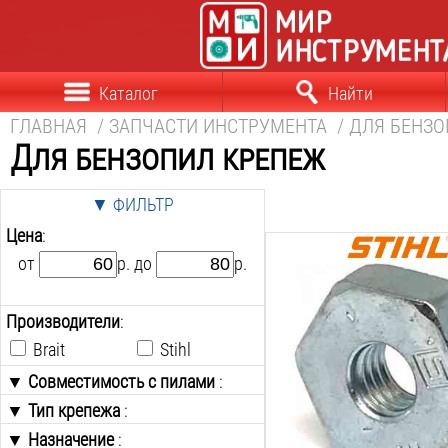
Каталог
Найти
ГЛАВНАЯ
/
ЗАПЧАСТИ ИНСТРУМЕНТА
/
ДЛЯ БЕНЗ
Для бензопил крепеж
▼ ФИЛЬТР
Цена
:
от
р. до
р.
Совместимость с пилам
stihl
Тип крепежа:
Производители
:
гайка
Brait
Stihl
Назначение:
шина
▼ Совместимость с пилами
:
Вес:
▼ Тип крепежа
Stihl
:
0.01
кг
▼ Назначение
Гайка
: