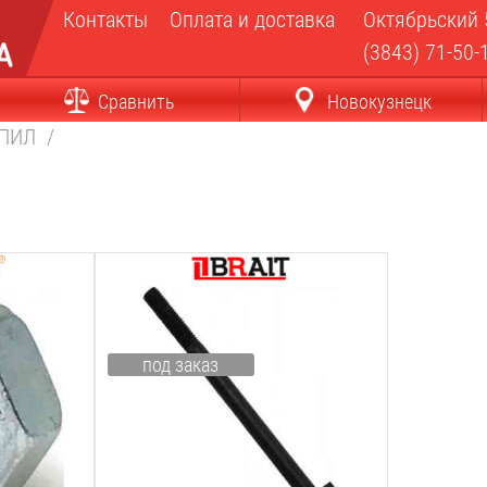
Контакты
Оплата и доставка
Октябрьский 
(3843) 71-50-
Сравнить
Новокузнецк
ОПИЛ
/
и:
Совместимость с пилами:
stihl
Тип крепежа:
под заказ
шпилька
Назначение:
глушитель
Вес:
0.01
кг