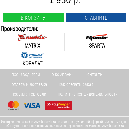
1 950 р.
В КОРЗИНУ
СРАВНИТЬ
Производители:
MATRIX
SPARTA
КОБАЛЬТ
производители
о компании
контакты
оплата и доставка
как сделать заказ
правила торговли
политика конфиденциальности
Информация на сайте www.toolsmir.ru не является публичной офертой. Указанные цены
действуют только при оформлении заказа через интернет-магазин www.toolsmir.ru.