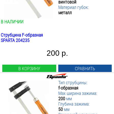
винтовой
200
▼ Зажимной механизм
50
:
Материал губок:
250
80
металл
▼ Материал зажимных губок
Винтовой
:
300
120
▼ Вес инструмента кг
Металл
:
В НАЛИЧИИ
500
Сталь
ПРИМЕНИТЬ ФИЛЬТР
600
от
до
800
Струбцина F-образная
SPARTA 204235
1000
200 р.
В КОРЗИНУ
СРАВНИТЬ
Тип струбцины:
f-образная
Max ширина зажима:
200
мм
Глубина зажима:
50
мм