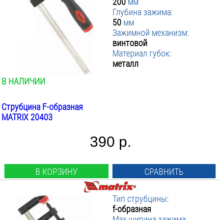
200
мм
Глубина зажима:
50
мм
Зажимной механизм:
винтовой
Материал губок:
металл
В НАЛИЧИИ
Струбцина F-образная
MATRIX 20403
390 р.
В КОРЗИНУ
СРАВНИТЬ
Тип струбцины:
f-образная
Max ширина зажима: