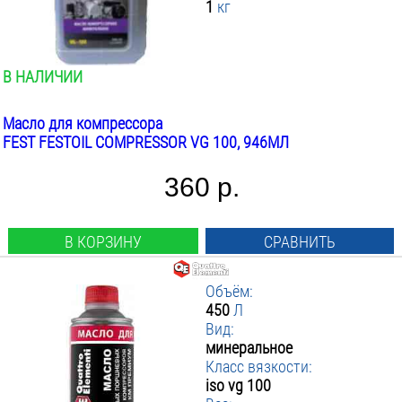
1
кг
1
▼ Класс вязкости
Минеральное
:
450
Полу Синтетика
ПРИМЕНИТЬ ФИЛЬТР
Iso Vg 100
Iso Vg 68
В НАЛИЧИИ
Масло для компрессора
FEST FESTOIL COMPRESSOR VG 100, 946МЛ
360 р.
В КОРЗИНУ
СРАВНИТЬ
Объём:
450
Л
Вид:
минеральное
Класс вязкости:
iso vg 100