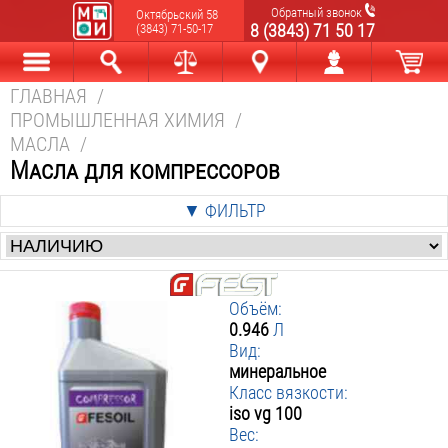
Обратный звонок
Октябрьский 58
8 (3843) 71 50 17
(3843) 71-50-17
ГЛАВНАЯ
/
Каталог
Найти
Сравнить
Новокузнецк
Мой аккаунт
В корзине
ПРОМЫШЛЕННАЯ ХИМИЯ
/
МАСЛА
/
Масла для компрессоров
▼ ФИЛЬТР
Цена
:
от
р. до
р.
Объём:
Производители
:
0.946
Л
Вид:
Elitech
Fest
Quattro Elementi
минеральное
Зубр
Класс вязкости:
▼ Объём Л
:
iso vg 100
Вес:
▼ Вид
0.946
: