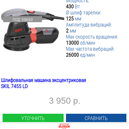
Мощность:
430
Вт
Ø шлиф тарелки:
125
мм
под заказ
Амплитуда вибраций:
2
мм
Max скорость вращения:
13000
об/мин
Max частота вибраций:
26000
ед/мин
Шлифовальная машина эксцентриковая
SKIL 7455 LD
3 950 р.
УТОЧНИТЬ
СРАВНИТЬ