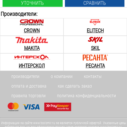
УТОЧНИТЬ
СРАВНИТЬ
Производители:
CROWN
ELITECH
MAKITA
SKIL
ИНТЕРСКОЛ
РЕСАНТА
производители
о компании
контакты
оплата и доставка
как сделать заказ
правила торговли
политика конфиденциальности
Информация на сайте www.toolsmir.ru не является публичной офертой. Указанные цены