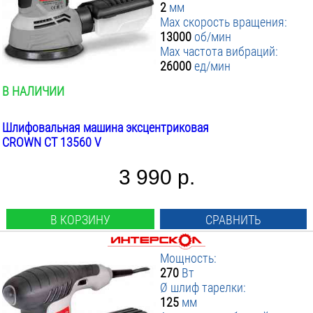
2
мм
Max скорость вращения:
13000
об/мин
Max частота вибраций:
26000
ед/мин
В НАЛИЧИИ
Шлифовальная машина эксцентриковая
CROWN CT 13560 V
3 990 р.
В КОРЗИНУ
СРАВНИТЬ
Мощность:
270
Вт
Ø шлиф тарелки:
125
мм