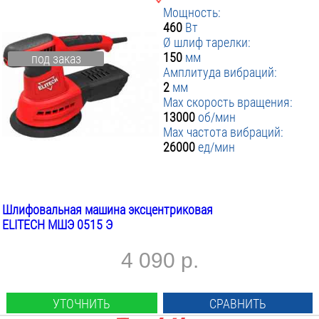
Мощность:
460
Вт
Ø шлиф тарелки:
150
мм
под заказ
Амплитуда вибраций:
2
мм
Max скорость вращения:
13000
об/мин
Max частота вибраций:
26000
ед/мин
Шлифовальная машина эксцентриковая
ELITECH МШЭ 0515 Э
4 090 р.
УТОЧНИТЬ
СРАВНИТЬ