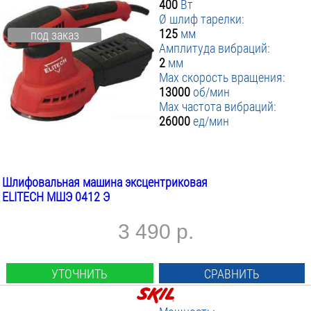
400
Вт
Ø шлиф тарелки:
125
мм
под заказ
Амплитуда вибраций:
2
мм
Max скорость вращения:
13000
об/мин
Max частота вибраций:
26000
ед/мин
Шлифовальная машина эксцентриковая
ELITECH МШЭ 0412 Э
3 490 р.
УТОЧНИТЬ
СРАВНИТЬ