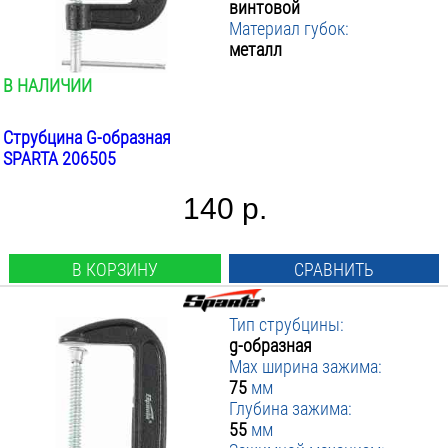
винтовой
75
▼ Зажимной механизм
35
:
Материал губок:
100
55
металл
▼ Материал зажимных губок
Винтовой
:
125
60
▼ Вес инструмента кг
Металл
:
В НАЛИЧИИ
150
65
Сталь
ПРИМЕНИТЬ ФИЛЬТР
175
от
до
68
200
Струбцина G-образная
75
SPARTA 206505
250
100
300
105
140 р.
115
125
150
В КОРЗИНУ
СРАВНИТЬ
Тип струбцины:
g-образная
Max ширина зажима:
75
мм
Глубина зажима:
55
мм