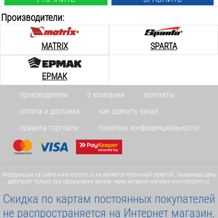
Производители:
MATRIX
SPARTA
ЕРМАК
производители
о компании
контакты
оплата и доставка
как сделать заказ
правила торговли
политика конфиденциальности
Информация на сайте www.toolsmir.ru не является публичной офертой. Указанные цены
действуют только при оформлении заказа через интернет-магазин www.toolsmir.ru.
Скидка по картам постоянных покупателей
не распространяется на Интернет магазин.