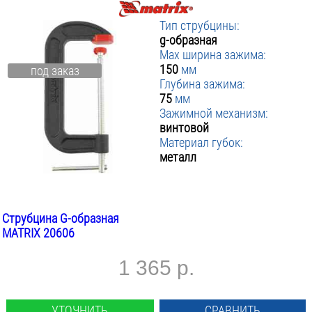
Тип струбцины:
g-образная
Max ширина зажима:
150
мм
под заказ
Глубина зажима:
75
мм
Зажимной механизм:
винтовой
Материал губок:
металл
Струбцина G-образная
MATRIX 20606
1 365 р.
УТОЧНИТЬ
СРАВНИТЬ