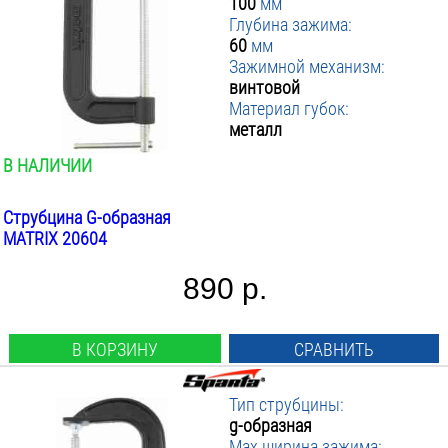
100
мм
Глубина зажима:
60
мм
Зажимной механизм:
винтовой
Материал губок:
металл
В НАЛИЧИИ
Струбцина G-образная
MATRIX 20604
890 р.
В КОРЗИНУ
СРАВНИТЬ
Тип струбцины:
g-образная
Max ширина зажима: