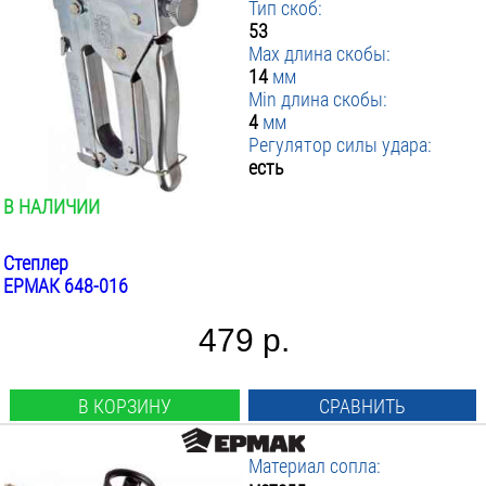
Тип скоб:
Ключи
53
разводные
Max длина скобы:
14
мм
Пистолеты
Min длина скобы:
4
мм
для монтажной пены
Регулятор силы удара:
есть
Наборы
В НАЛИЧИИ
ключей
Степлер
Струбцины
ЕРМАК 648-016
G-образные
479 р.
Степлеры и антистеплеры
Степлеры
В КОРЗИНУ
СРАВНИТЬ
Материал сопла: