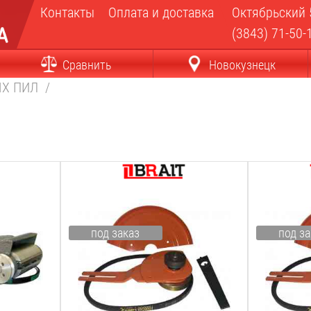
Контакты
Оплата и доставка
Октябрьский 
(3843) 71-50-
Сравнить
Новокузнецк
ЫХ ПИЛ
/
Тип насадки:
Тип насадки
болгарка
болгарка
Вес:
Вес:
под заказ
под за
2
кг
2
кг