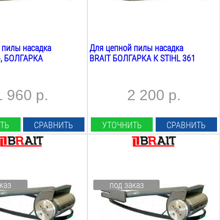
 пилы насадка
Для цепной пилы насадка
6, БОЛГАРКА
BRAIT БОЛГАРКА К STIHL 361
1 960 р.
2 200 р.
ТЬ
СРАВНИТЬ
УТОЧНИТЬ
СРАВНИТЬ
:
Тип насадки:
короед
Вес:
каз
под заказ
2
кг