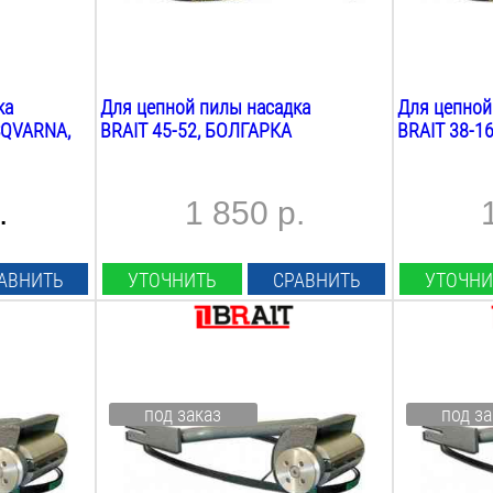
ка
Для цепной пилы насадка
Для цепной
SQVARNA,
BRAIT 45-52, БОЛГАРКА
BRAIT 38-1
.
1 850 р.
АВНИТЬ
УТОЧНИТЬ
СРАВНИТЬ
УТОЧНИ
Тип насадки:
Тип насадки
короед
короед
Вес:
Вес:
под заказ
под за
2
кг
2
кг