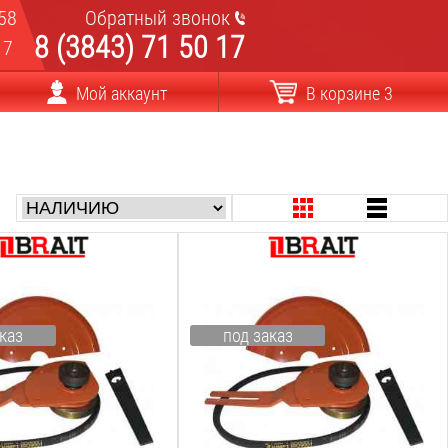
58
Обратный звонок
8 (3843) 71 50 17
17
Мой аккаунт
В корзине 3
:
Тип насадки:
болгарка
Вес:
каз
под заказ
2
кг