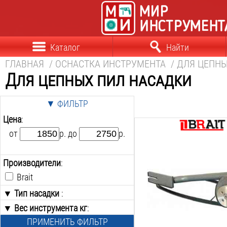
Каталог
Найти
ГЛАВНАЯ
/
ОСНАСТКА ИНСТРУМЕНТА
/
ДЛЯ ЦЕПН
Для цепных пил насадки
▼ ФИЛЬТР
Цена
:
от
р. до
р.
Тип насадки:
короед
Вес:
Производители
:
2
кг
Brait
▼ Тип насадки
:
▼ Вес инструмента кг
Болгарка
:
Короед
ПРИМЕНИТЬ ФИЛЬТР
от
до