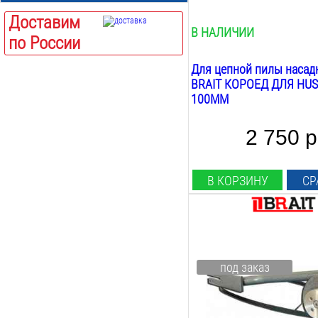
Доставим
В НАЛИЧИИ
по России
Для цепной пилы насад
BRAIT КОРОЕД ДЛЯ HU
100ММ
2 750 р
В КОРЗИНУ
СР
Тип насадки:
короед
Вес:
под заказ
2
кг