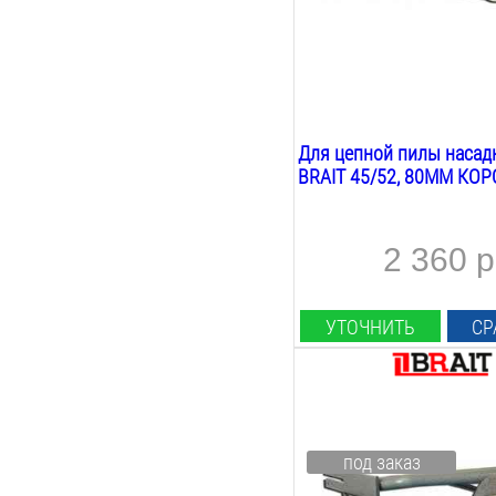
Для цепной пилы насад
BRAIT 45/52, 80ММ КО
2 360 р
УТОЧНИТЬ
СР
Тип насадки:
короед
Вес:
под заказ
2
кг