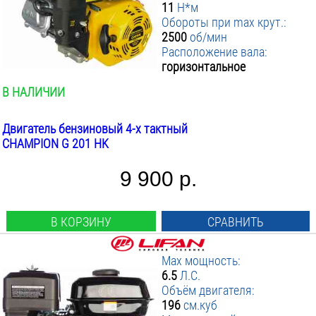
16.7
11
Н*м
Обороты при max крут.:
17
2500
об/мин
18.5
Расположение вала:
24
горизонтальное
В НАЛИЧИИ
Двигатель бензиновый 4-х тактный
CHAMPION G 201 HK
9 900 р.
В КОРЗИНУ
СРАВНИТЬ
Max мощность:
6.5
Л.С.
Объём двигателя:
196
см.куб