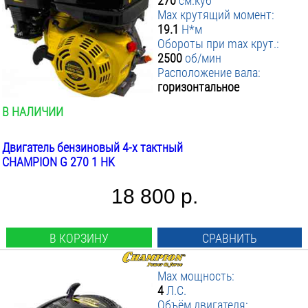
270
см.куб
Max крутящий момент:
19.1
Н*м
Обороты при max крут.:
2500
об/мин
Расположение вала:
горизонтальное
В НАЛИЧИИ
Двигатель бензиновый 4-х тактный
CHAMPION G 270 1 HK
18 800 р.
В КОРЗИНУ
СРАВНИТЬ
Max мощность:
4
Л.С.
Объём двигателя: