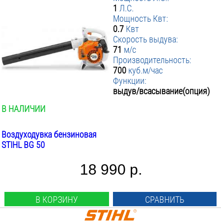
Производители
:
1
Л.С.
Мощность Квт:
Makita
Mtd
Stihl
0.7
Квт
▼ Max скорость выдува м/с
:
Скорость выдува:
71
м/с
▼ Производительность выдува куб.м/час
от
до
:
Производительность:
▼ Функции
:
от
до
700
куб.м/час
▼ Вес инструмента кг
Выдув
:
Функции:
Выдув/всасывание
выдув/всасывание(опция)
ПРИМЕНИТЬ ФИЛЬТР
от
до
Выдув/всасывание(опция)
В НАЛИЧИИ
Воздуходувка бензиновая
STIHL BG 50
18 990 р.
В КОРЗИНУ
СРАВНИТЬ