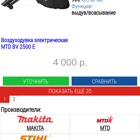
Функции:
выдув/всасывание
Воздуходувка электрическая
MTD BV 2500 E
4 000 р.
УТОЧНИТЬ
СРАВНИТЬ
ПОКАЗАТЬ ЕЩЁ 20
1
2
Производители:
MAKITA
MTD