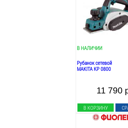
82
мм
Max глубина строгания:
2.5
мм
Min глубина строгания:
0.1
мм
Фальцовка:
есть
В НАЛИЧИИ
Рубанок сетевой
MAKITA KP 0800
11 790 
В КОРЗИНУ
СР
Мощность: