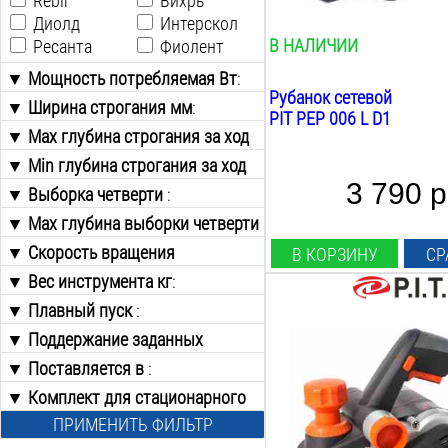
Rebir
Вихрь
нет
Диолд
Интерскол
В НАЛИЧИИ
Ресанта
Фиолент
▼ Мощность потребляемая Вт
:
Рубанок сетевой
▼ Ширина строгания мм
от
до
:
PIT PEP 006 L D1
▼ Max глубина строгания за ход
60
мм
:
80
▼ Min глубина строгания за ход
82
от
до
мм
:
3 790 р
▼ Выборка четверти
:
102
0
▼ Max глубина выборки четверти
Есть
110
0.1
мм
:
Нет
155
▼ Скорость вращения
В КОРЗИНУ
СР
0.2
от
до
строгального барабана об/мин
170
:
▼ Вес инструмента кг
:
0.25
от
до
0.33
▼ Плавный пуск
от
до
:
Мощность:
0.5
900
Вт
▼ Поддержание заданных
Есть
1
Ширина строгания:
оборотов
:
Нет
▼ Поставляется в
:
82
мм
Есть
▼ Комплект для стационарного
Кейсе
Max глубина строгания:
Нет
применения
:
2
мм
Коробке
ПРИМЕНИТЬ ФИЛЬТР
Фальцовка:
Есть