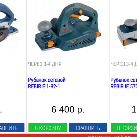
900
Вт
2000
Вт
Ширина строгания:
Ширина стр
82
мм
102
мм
Max глубина строгания:
Max глубин
2
мм
3.5
мм
Min глубина строгания:
Min глубина
0.1
мм
0.33
мм
Фальцовка:
Фальцовка:
есть
есть
ЧЕРЕЗ 3-4 ДНЯ
ЧЕРЕЗ 3-4 
Рубанок сетевой
Рубанок се
REBIR E 1-82-1
REBIR IE 57
.
6 400 р.
1
АВНИТЬ
В КОРЗИНУ
СРАВНИТЬ
В КОРЗ