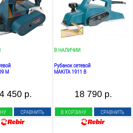
110
мм
а строгания:
Max глубина строгания:
2
мм
 строгания:
Min глубина строгания:
0.25
мм
Фальцовка:
нет
И
В НАЛИЧИИ
тевой
Рубанок сетевой
09 M
MAKITA 1911 B
4 450 р.
18 790 р.
ИНУ
СРАВНИТЬ
В КОРЗИНУ
СРАВНИТЬ
Мощность: