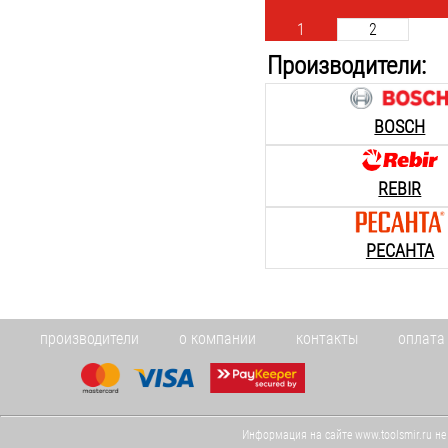
1
2
Производители:
BOSCH
REBIR
РЕСАНТА
производители
о компании
контакты
оплата
Информация на сайте www.toolsmir.ru не