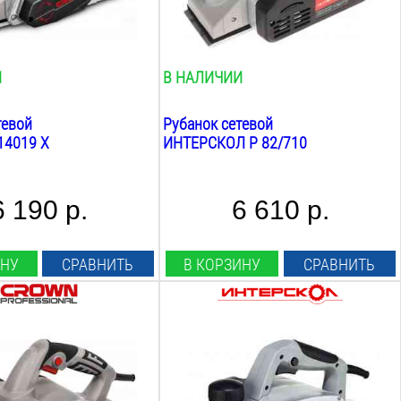
0.1
мм
льцовки:
Фальцовка:
есть
И
В НАЛИЧИИ
тевой
Рубанок сетевой
14019 X
ИНТЕРСКОЛ Р 82/710
6 190 р.
6 610 р.
ИНУ
СРАВНИТЬ
В КОРЗИНУ
СРАВНИТЬ
Мощность:
1100
Вт
огания:
Ширина строгания:
110
мм
а строгания:
Max глубина строгания: