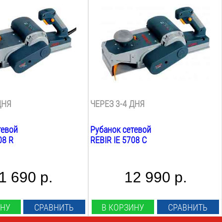
2150
Вт
огания:
Ширина строгания:
110
мм
а строгания:
Max глубина строгания:
3.5
мм
 строгания:
Min глубина строгания:
0.33
мм
Фальцовка:
есть
ДНЯ
ЧЕРЕЗ 3-4 ДНЯ
тевой
Рубанок сетевой
08 R
REBIR IE 5708 C
1 690 р.
12 990 р.
ИНУ
СРАВНИТЬ
В КОРЗИНУ
СРАВНИТЬ