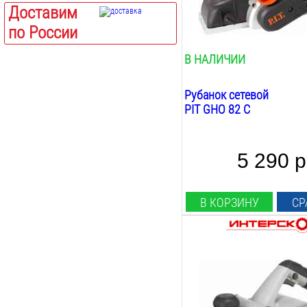
есть
Доставим
Есть(опция)
Глубина фальцовки:
по России
Нет
18
мм
В НАЛИЧИИ
Рубанок сетевой
PIT GHO 82 C
5 290 р
В КОРЗИНУ
СР
Мощность:
1100
Вт
Ширина строгания:
102
мм
Max глубина строгания: