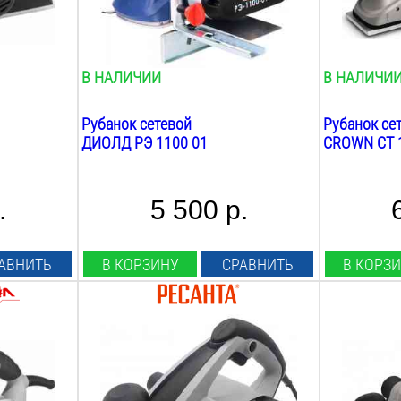
0
мм
есть
Фальцовка:
Глубина фа
есть
15
мм
В НАЛИЧИИ
В НАЛИЧИ
Рубанок сетевой
Рубанок се
ДИОЛД РЭ 1100 01
CROWN CT 
.
5 500 р.
АВНИТЬ
В КОРЗИНУ
СРАВНИТЬ
В КОРЗ
Мощность:
Мощность:
1300
Вт
1200
Вт
Ширина строгания:
Ширина стр
110
мм
110
мм
Max глубина строгания:
Max глубин