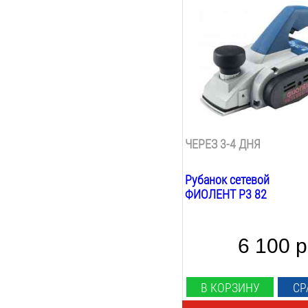
1050
Вт
Ширина строгания:
82
мм
Max глубина строгания:
3
мм
Min глубина строгания:
0.5
мм
Фальцовка:
есть
ЧЕРЕЗ 3-4 ДНЯ
Рубанок сетевой
ФИОЛЕНТ Р3 82
6 100 р
В КОРЗИНУ
СР