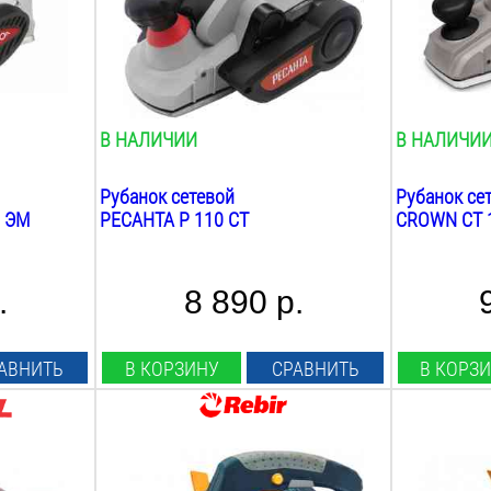
3.5
мм
3
мм
Фальцовка:
Фальцовка:
есть
нет
Скорость барабана:
Скорость б
15000
об/мин
16000
об/м
В НАЛИЧИИ
В НАЛИЧИ
Рубанок сетевой
Рубанок се
0 ЭМ
РЕСАНТА Р 110 СТ
CROWN CT 
.
8 890 р.
АВНИТЬ
В КОРЗИНУ
СРАВНИТЬ
В КОРЗ
Мощность:
Мощность:
1300
Вт
1500
Вт
Ширина строгания:
Ширина стр