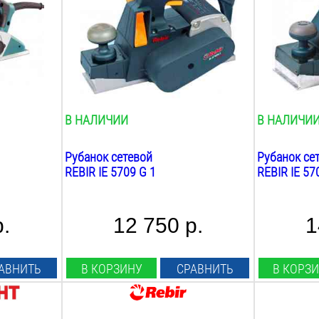
82
мм
102
мм
Max глубина строгания:
Max глубин
2
мм
2
мм
Min глубина строгания:
Min глубина
0.25
мм
0.1
мм
Фальцовка:
Фальцовка:
есть
есть
В НАЛИЧИИ
В НАЛИЧИ
Рубанок сетевой
Рубанок се
REBIR IE 5709 G 1
REBIR IE 57
р.
12 750 р.
1
АВНИТЬ
В КОРЗИНУ
СРАВНИТЬ
В КОРЗ
Мощность:
Мощность: