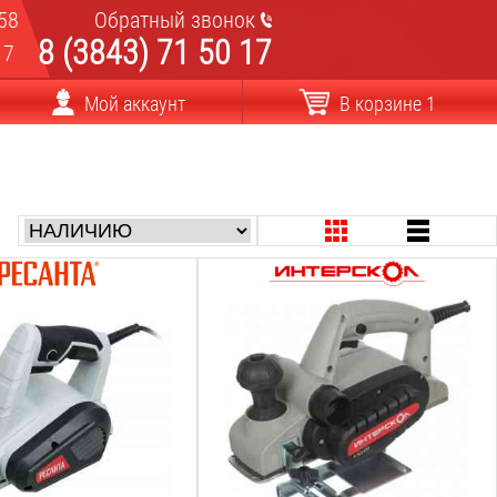
58
Обратный звонок
8 (3843) 71 50 17
17
Мой аккаунт
В корзине 1
Мощность:
650
Вт
огания:
Ширина строгания:
82
мм
а строгания:
Max глубина строгания:
2
мм
 строгания:
Min глубина строгания:
0.25
мм
Фальцовка: