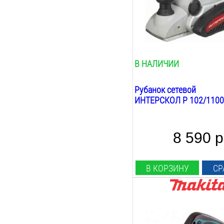
2.5
мм
Min глубина строгания:
0.25
мм
Фальцовка:
есть
В НАЛИЧИИ
Рубанок сетевой
ИНТЕРСКОЛ Р 102/110
8 590 р
В КОРЗИНУ
СР
Мощность:
620
Вт
Ширина строгания: