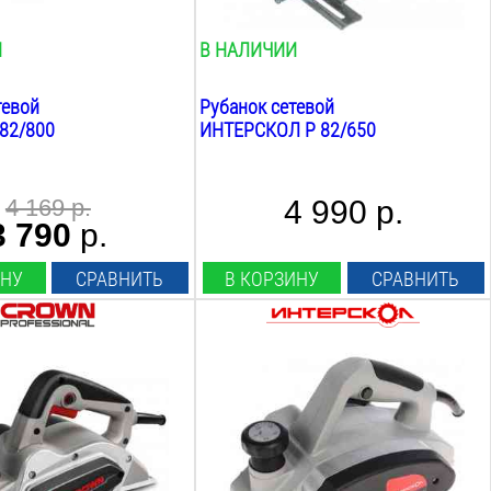
есть
И
В НАЛИЧИИ
тевой
Рубанок сетевой
82/800
ИНТЕРСКОЛ Р 82/650
4 169 р.
4 990 р.
3 790
р.
ИНУ
СРАВНИТЬ
В КОРЗИНУ
СРАВНИТЬ
Мощность:
710
Вт
огания:
Ширина строгания:
82
мм
а строгания:
Max глубина строгания:
2
мм
Min глубина строгания: