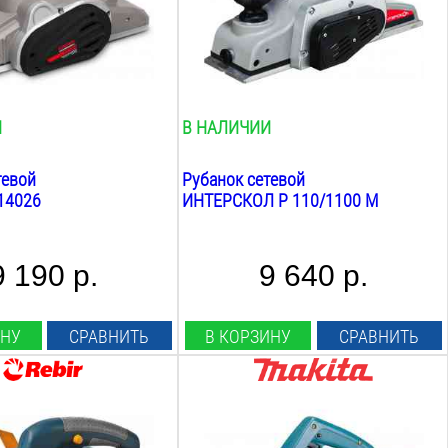
3
мм
Min глубина строгания:
0.25
мм
арабана:
Фальцовка:
ин
нет
И
В НАЛИЧИИ
тевой
Рубанок сетевой
14026
ИНТЕРСКОЛ Р 110/1100 М
9 190 р.
9 640 р.
ИНУ
СРАВНИТЬ
В КОРЗИНУ
СРАВНИТЬ
Мощность:
840
Вт
огания:
Ширина строгания: