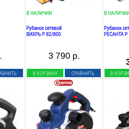
нет
нет
В НАЛИЧИИ
В НАЛИЧИ
Рубанок сетевой
Рубанок се
ВИХРЬ P 82/800
РЕСАНТА Р 
.
3 790 р.
АВНИТЬ
В КОРЗИНУ
СРАВНИТЬ
В КОРЗ
Мощность:
Мощность:
1100
Вт
710
Вт
Ширина строгания:
Ширина стр
82
мм
82
мм
Max глубина строгания:
Max глубин
3
мм
2.5
мм
Min глубина строгания:
Фальцовка: