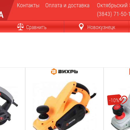
Контакты
Оплата и доставка
Октябрьский 
(3843) 71-50-
Сравнить
Новокузнецк
Мощность:
Мощность:
800
Вт
800
Вт
Ширина строгания:
Ширина стр
82
мм
80
мм
-10%
Max глубина строгания:
Max глубин
2
мм
2
мм
Min глубина строгания:
Min глубина
0.2
мм
0.2
мм
Фальцовка:
Фальцовка: