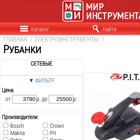
Каталог
Найти
ГЛАВНАЯ
/
ЭЛЕКТРОИНСТРУМЕНТЫ
/
Рубанки
СЕТЕВЫЕ
▼ ФИЛЬТР
Мощность:
Цена
:
600
Вт
Ширина строгания:
от
р. до
р.
82
мм
Max глубина строгания:
Производители
:
2
мм
Min глубина строгания:
Bosch
Crown
0.2
мм
Makita
Pit
Фальцовка: