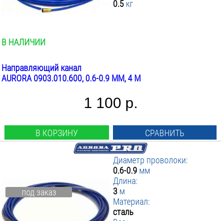
0.5
кг
1.2-1.6
4
ПРИМЕНИТЬ ФИЛЬТР
Сталь
5
Тефлон
В НАЛИЧИИ
Направляющий канал
AURORA 0903.010.600, 0.6-0.9 ММ, 4 М
1 100 р.
В КОРЗИНУ
СРАВНИТЬ
Диаметр проволоки:
0.6-0.9
мм
Длина:
3
м
под заказ
Материал:
сталь