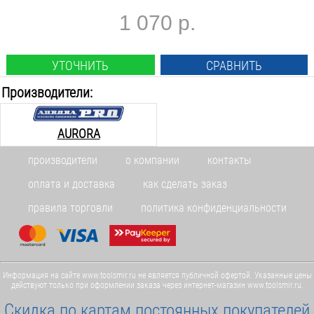
1 070 р.
УТОЧНИТЬ
СРАВНИТЬ
Производители:
AURORA
производители
о компании
контакты
оплата и доставка
как сделать заказ
правила торговли
политика конфиденциальности
Информация на сайте www.toolsmir.ru не является публичной офертой. Указанные цены
действуют только при оформлении заказа через интернет-магазин www.toolsmir.ru.
Скидка по картам постоянных покупателей