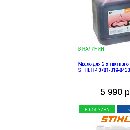
минеральное
Назначение:
садовая техника
Вес:
5
кг
В НАЛИЧИИ
Масло для 2-х тактного
STIHL HP 0781-319-8433
5 990 р
В КОРЗИНУ
СР
Объём: