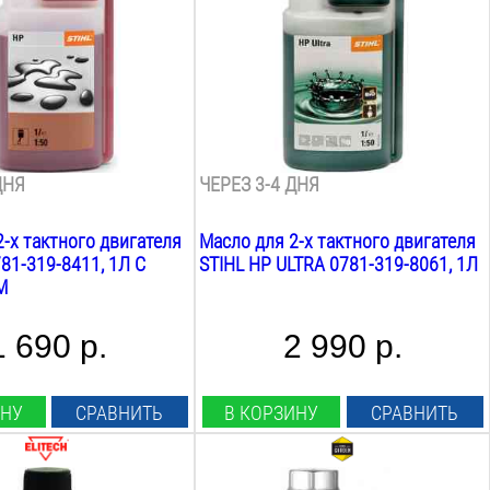
ое
синтетическое
:
Назначение:
хника
садовая техника
Вес:
1
кг
ДНЯ
ЧЕРЕЗ 3-4 ДНЯ
-х тактного двигателя
Масло для 2-х тактного двигателя
81-319-8411, 1Л С
STIHL HP ULTRA 0781-319-8061, 1Л
М
1 690 р.
2 990 р.
ИНУ
СРАВНИТЬ
В КОРЗИНУ
СРАВНИТЬ
Объём: