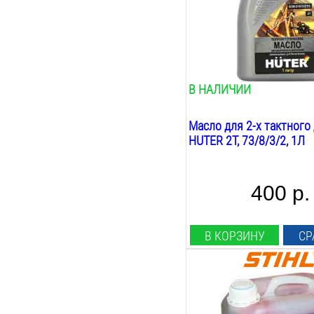
садовая техника
Вес:
1
кг
В НАЛИЧИИ
Масло для 2-х тактного
HUTER 2T, 73/8/3/2, 1Л
400 р.
В КОРЗИНУ
СР
Объём:
5
Л
Вид: