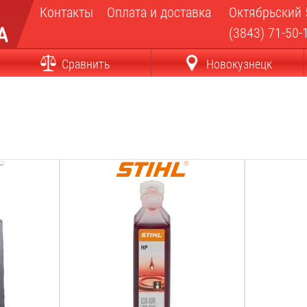
Контакты
Оплата и доставка
Октябрьский 
(3843) 71-50-
Сравнить
Новокузнецк
Объём:
Объём:
0.1
Л
0.52
Л
Вид:
Вес:
минеральное
0.7
кг
Назначение:
садовая техника
Вес:
0.1
кг