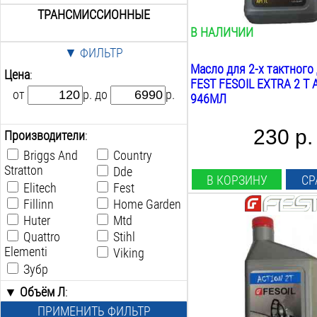
ТРАНСМИССИОННЫЕ
В НАЛИЧИИ
▼ ФИЛЬТР
Масло для 2-х тактного
Цена
:
FEST FESOIL EXTRA 2 T A
от
р. до
р.
946МЛ
230 р.
Производители
:
Briggs And
Country
Stratton
Dde
В КОРЗИНУ
СР
Elitech
Fest
Fillinn
Home Garden
Huter
Mtd
Объём:
Quattro
Stihl
0.946
Л
Elementi
Вид:
Viking
минеральное
Зубр
Назначение:
▼ Объём Л
:
садовая техника
ПРИМЕНИТЬ ФИЛЬТР
Вес:
0.1