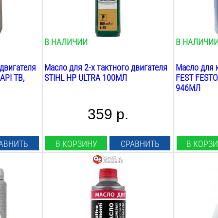
0.1
кг
1
кг
В НАЛИЧИИ
В НАЛИЧИ
 двигателя
Масло для 2-х тактного двигателя
Масло для 
API TB,
STIHL HP ULTRA 100МЛ
FEST FESTO
946МЛ
359 р.
АВНИТЬ
В КОРЗИНУ
СРАВНИТЬ
В КОРЗ
Объём:
Объём:
450
Л
1
Л
Вид:
Вид:
минеральное
полу синте
Класс вязкости:
Назначение