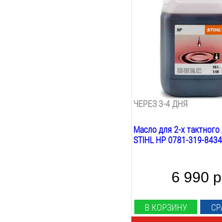
10
Л
Вид:
минеральное
Назначение:
садовая техника
Вес:
10
кг
ЧЕРЕЗ 3-4 ДНЯ
Масло для 2-х тактного
STIHL HP 0781-319-8434
6 990 р
В КОРЗИНУ
СР