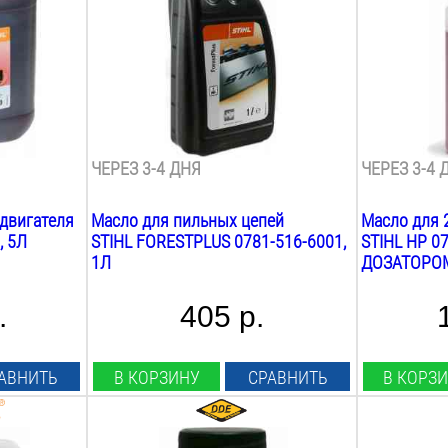
минеральное
минеральн
Вес:
Назначение
1
кг
садовая те
Вес:
1.1
кг
ЧЕРЕЗ 3-4 ДНЯ
ЧЕРЕЗ 3-4 
 двигателя
Масло для пильных цепей
Масло для 2
, 5Л
STIHL FORESTPLUS 0781-516-6001,
STIHL HP 07
1Л
ДОЗАТОРО
.
405 р.
АВНИТЬ
В КОРЗИНУ
СРАВНИТЬ
В КОРЗ
Объём:
Объём: