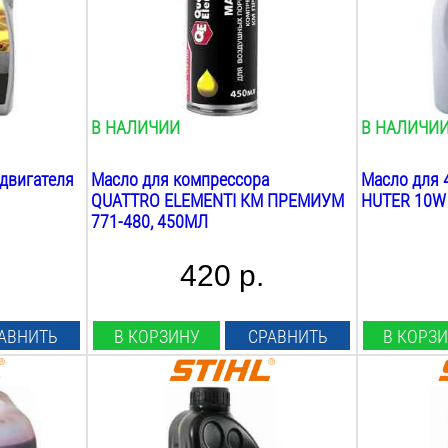
iso vg 100
садовая те
Вес:
Класс вязко
0.5
кг
sae 10w40
Вес:
1
кг
В НАЛИЧИИ
В НАЛИЧИ
 двигателя
Масло для компрессора
Масло для 4
QUATTRO ELEMENTI КМ ПРЕМИУМ
HUTER 10W
771-480, 450МЛ
420 р.
АВНИТЬ
В КОРЗИНУ
СРАВНИТЬ
В КОРЗ
Объём:
Объём:
1
Л
1
Л
Вид:
Вид: