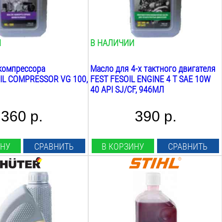
sae 10w40
Вес:
1.1
кг
И
В НАЛИЧИИ
компрессора
Масло для 4-х тактного двигателя
IL COMPRESSOR VG 100,
FEST FESOIL ENGINE 4 T SAE 10W
40 API SJ/CF, 946МЛ
360 р.
390 р.
ИНУ
СРАВНИТЬ
В КОРЗИНУ
СРАВНИТЬ
Объём:
1
Л
Вид:
тика
минеральное
:
Назначение: