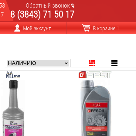
58
Обратный звонок
8 (3843) 71 50 17
17
Мой аккаунт
В корзине 1
Объём:
0.94
Л
Вид:
минеральное
Назначение:
трансмиссия
Класс вязкости:
sae 80w90
Вес: