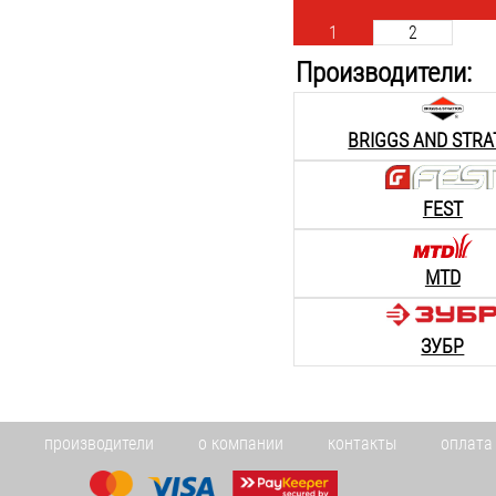
1
2
Производители:
BRIGGS AND STR
FEST
MTD
ЗУБР
производители
о компании
контакты
оплата