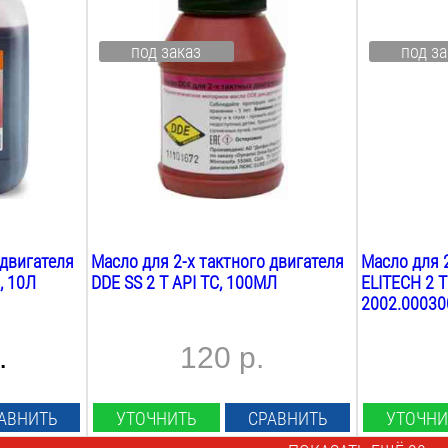
0.1
Л
0.2
Л
Вид:
Вид:
под заказ
под за
полу синтетика
синтетичес
Назначение:
Назначение
садовая техника
садовая те
Вес:
Вес:
0.1
кг
0.3
кг
 двигателя
Масло для 2-х тактного двигателя
Масло для 2
, 10Л
DDE SS 2 T API TC, 100МЛ
ELITECH 2 T
2002.00030
.
120 р.
АВНИТЬ
УТОЧНИТЬ
СРАВНИТЬ
УТОЧНИ