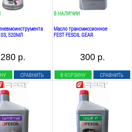
1.1
кг
И
В НАЛИЧИИ
пневмоинструмента
Масло трансмиссионное
103, 520МЛ
FEST FESOIL GEAR
280 р.
300 р.
ИНУ
СРАВНИТЬ
В КОРЗИНУ
СРАВНИТЬ
Объём:
0.946
Л
Вид:
ое
полу синтетика
сти:
Назначение:
садовая техника
Класс вязкости: