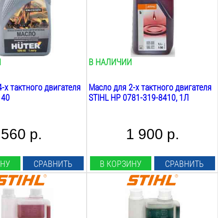
хника
садовая техника
сти:
Вес:
1
кг
И
В НАЛИЧИИ
-х тактного двигателя
Масло для 2-х тактного двигателя
 40
STIHL HP 0781-319-8410, 1Л
560 р.
1 900 р.
ИНУ
СРАВНИТЬ
В КОРЗИНУ
СРАВНИТЬ
Объём:
1
Л
Вид: