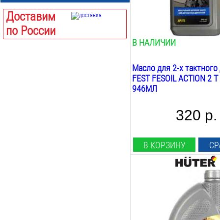
1
кг
0.2
Доставим
0.52
по России
0.6
0.94
В НАЛИЧИИ
0.946
1
Масло для 2-х тактного
5
FEST FESOIL ACTION 2 T 
10
946МЛ
450
320 р.
В КОРЗИНУ
СР
Объём:
1
Л
Вид:
полу синтетика
Назначение: