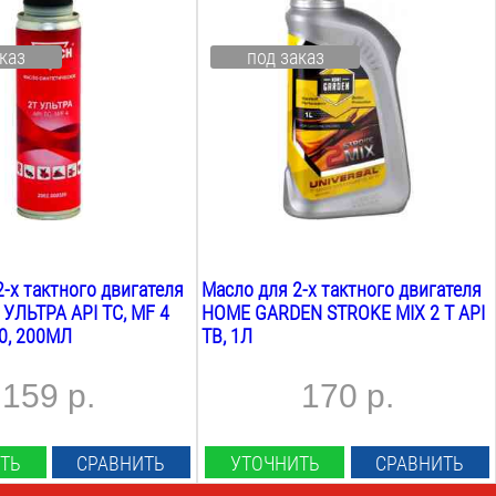
1
Л
Вид:
каз
под заказ
кое
минеральное
:
Назначение:
хника
садовая техника
Вес:
1.1
кг
-х тактного двигателя
Масло для 2-х тактного двигателя
 УЛЬТРА API TC, MF 4
HOME GARDEN STROKE MIX 2 T API
0, 200МЛ
TB, 1Л
159 р.
170 р.
ТЬ
СРАВНИТЬ
УТОЧНИТЬ
СРАВНИТЬ