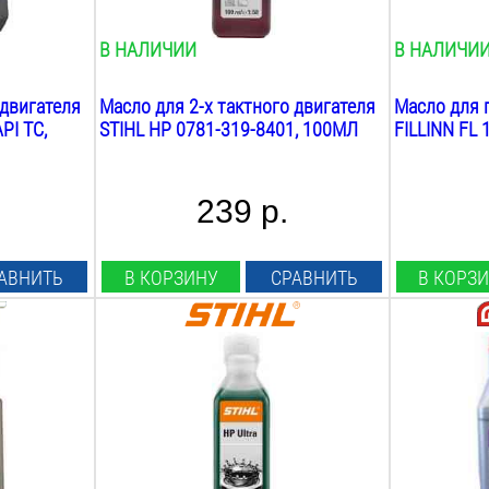
В НАЛИЧИИ
В НАЛИЧИ
 двигателя
Масло для 2-х тактного двигателя
Масло для 
PI TC,
STIHL HP 0781-319-8401, 100МЛ
FILLINN FL 
239 р.
АВНИТЬ
В КОРЗИНУ
СРАВНИТЬ
В КОРЗ
Объём:
Объём:
0.1
Л
0.946
Л
Вид:
Вид:
синтетическое
минеральн
Назначение:
Класс вязко
садовая техника
iso vg 100
Вес:
Вес: