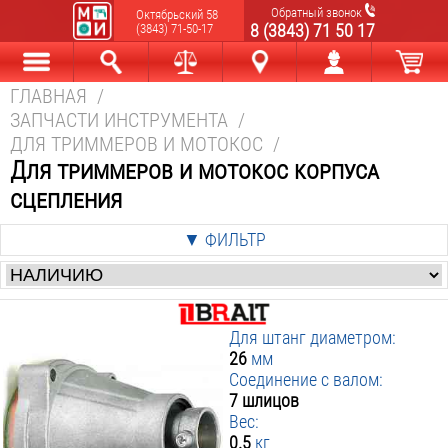
Обратный звонок
Октябрьский 58
8 (3843) 71 50 17
(3843) 71-50-17
ГЛАВНАЯ
/
Каталог
Найти
Сравнить
Новокузнецк
Мой аккаунт
В корзине
ЗАПЧАСТИ ИНСТРУМЕНТА
/
ДЛЯ ТРИММЕРОВ И МОТОКОС
/
Для триммеров и мотокос корпуса
сцепления
▼ ФИЛЬТР
Цена
:
от
р. до
р.
Для штанг диаметром:
Производители
:
26
мм
Соединение с валом:
Brait
7 шлицов
▼ Для штанг диаметром мм
:
Вес:
0.5
кг
▼ Соединение с валом
26
: