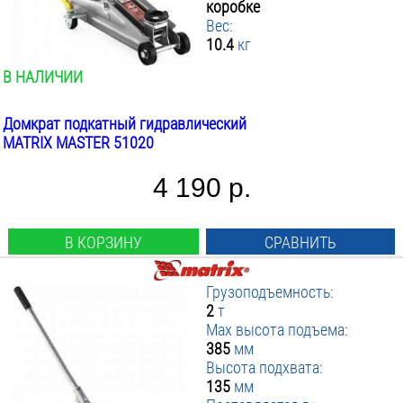
коробке
3.5
▼ Поставляется в
от
:
до
Вес:
10.4
кг
▼ Вес инструмента кг
Кейсе
:
Коробке
ПРИМЕНИТЬ ФИЛЬТР
от
до
В НАЛИЧИИ
Домкрат подкатный гидравлический
MATRIX MASTER 51020
4 190 р.
В КОРЗИНУ
СРАВНИТЬ
Грузоподъемность:
2
т
Max высота подъема:
385
мм
Высота подхвата:
135
мм