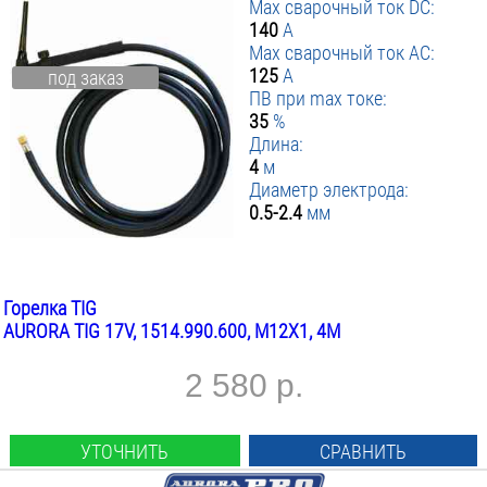
Max сварочный ток DC:
140
А
Max сварочный ток AC:
125
А
под заказ
ПВ при max токе:
35
%
Длина:
4
м
Диаметр электрода:
0.5-2.4
мм
Горелка TIG
AURORA TIG 17V, 1514.990.600, M12X1, 4М
2 580 р.
УТОЧНИТЬ
СРАВНИТЬ