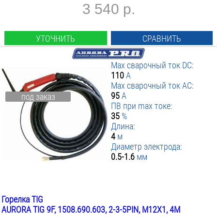
3 540 р.
УТОЧНИТЬ
СРАВНИТЬ
Max сварочный ток DC:
110
А
Max сварочный ток AC:
95
А
под заказ
ПВ при max токе:
35
%
Длина:
4
м
Диаметр электрода:
0.5-1.6
мм
Горелка TIG
AURORA TIG 9F, 1508.690.603, 2-3-5PIN, M12X1, 4М