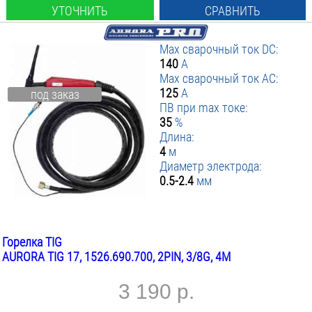
УТОЧНИТЬ
СРАВНИТЬ
Max сварочный ток DC:
140
А
Max сварочный ток AC:
125
А
под заказ
ПВ при max токе:
35
%
Длина:
4
м
Диаметр электрода:
0.5-2.4
мм
Горелка TIG
AURORA TIG 17, 1526.690.700, 2PIN, 3/8G, 4М
3 190 р.