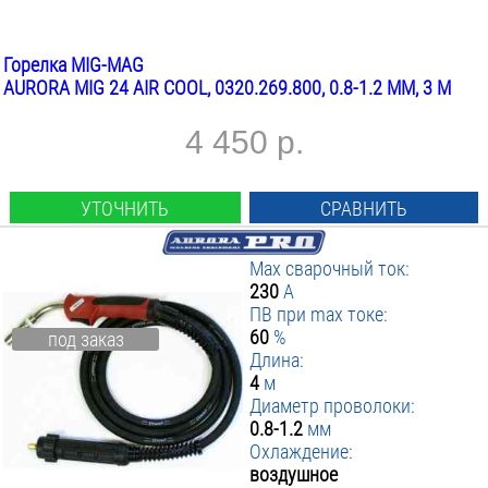
Горелка MIG-MAG
AURORA MIG 24 AIR COOL, 0320.269.800, 0.8-1.2 ММ, 3 М
4 450 р.
УТОЧНИТЬ
СРАВНИТЬ
Max сварочный ток:
230
А
ПВ при max токе:
60
%
под заказ
Длина:
4
м
Диаметр проволоки:
0.8-1.2
мм
Охлаждение:
воздушное