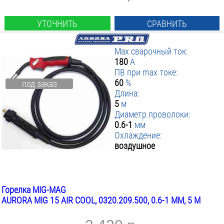
УТОЧНИТЬ
СРАВНИТЬ
Max сварочный ток:
180
А
ПВ при max токе:
60
%
под заказ
Длина:
5
м
Диаметр проволоки:
0.6-1
мм
Охлаждение:
воздушное
Горелка MIG-MAG
AURORA MIG 15 AIR COOL, 0320.209.500, 0.6-1 ММ, 5 М