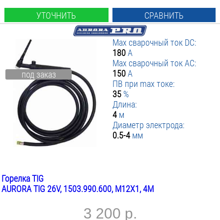
УТОЧНИТЬ
СРАВНИТЬ
Max сварочный ток DC:
180
А
Max сварочный ток AC:
150
А
под заказ
ПВ при max токе:
35
%
Длина:
4
м
Диаметр электрода:
0.5-4
мм
Горелка TIG
AURORA TIG 26V, 1503.990.600, M12X1, 4М
3 200 р.