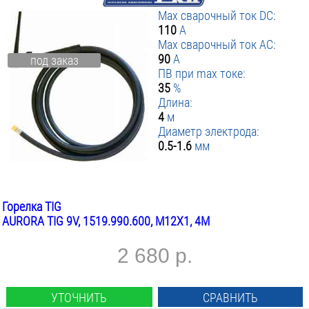
Max сварочный ток DC:
110
А
Max сварочный ток AC:
90
А
под заказ
ПВ при max токе:
35
%
Длина:
4
м
Диаметр электрода:
0.5-1.6
мм
Горелка TIG
AURORA TIG 9V, 1519.990.600, M12X1, 4М
2 680 р.
УТОЧНИТЬ
СРАВНИТЬ