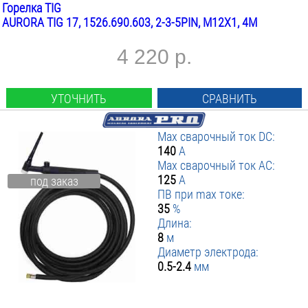
Горелка TIG
AURORA TIG 17, 1526.690.603, 2-3-5PIN, М12Х1, 4М
4 220 р.
УТОЧНИТЬ
СРАВНИТЬ
Max сварочный ток DC:
140
А
Max сварочный ток AC:
125
А
под заказ
ПВ при max токе:
35
%
Длина:
8
м
Диаметр электрода:
0.5-2.4
мм