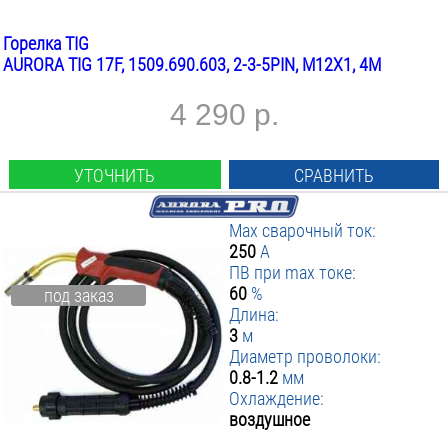
Горелка TIG
AURORA TIG 17F, 1509.690.603, 2-3-5PIN, M12X1, 4М
4 290 р.
УТОЧНИТЬ
СРАВНИТЬ
Max сварочный ток:
250
А
ПВ при max токе:
60
%
под заказ
Длина:
3
м
Диаметр проволоки:
0.8-1.2
мм
Охлаждение:
воздушное