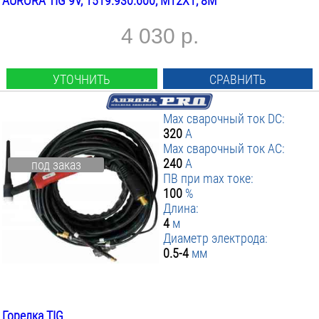
AURORA TIG 9V, 1519.930.600, M12X1, 8М
4 030 р.
УТОЧНИТЬ
СРАВНИТЬ
Max сварочный ток DC:
320
А
Max сварочный ток AC:
240
А
под заказ
ПВ при max токе:
100
%
Длина:
4
м
Диаметр электрода:
0.5-4
мм
Горелка TIG