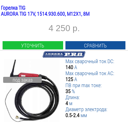
Горелка TIG
AURORA TIG 17V, 1514.930.600, M12X1, 8М
4 250 р.
УТОЧНИТЬ
СРАВНИТЬ
Max сварочный ток DC:
140
А
Max сварочный ток AC:
125
А
под заказ
ПВ при max токе:
35
%
Длина:
4
м
Диаметр электрода:
0.5-2.4
мм