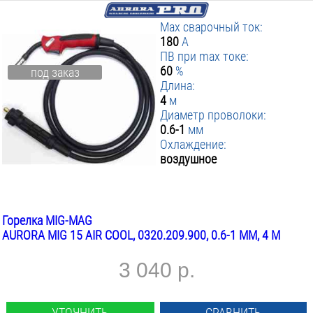
Max сварочный ток:
180
А
ПВ при max токе:
60
%
под заказ
Длина:
4
м
Диаметр проволоки:
0.6-1
мм
Охлаждение:
воздушное
Горелка MIG-MAG
AURORA MIG 15 AIR COOL, 0320.209.900, 0.6-1 ММ, 4 М
3 040 р.
УТОЧНИТЬ
СРАВНИТЬ