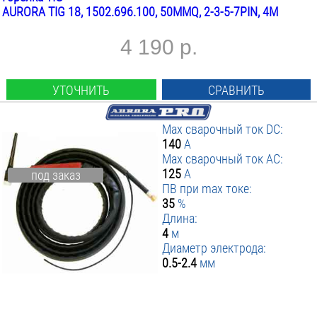
AURORA TIG 18, 1502.696.100, 50MMQ, 2-3-5-7PIN, 4М
4 190 р.
УТОЧНИТЬ
СРАВНИТЬ
Max сварочный ток DC:
140
А
Max сварочный ток AC:
125
А
под заказ
ПВ при max токе:
35
%
Длина:
4
м
Диаметр электрода:
0.5-2.4
мм