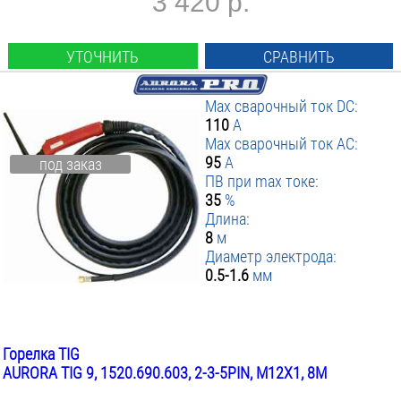
3 420 р.
УТОЧНИТЬ
СРАВНИТЬ
Max сварочный ток DC:
110
А
Max сварочный ток AC:
95
А
под заказ
ПВ при max токе:
35
%
Длина:
8
м
Диаметр электрода:
0.5-1.6
мм
Горелка TIG
AURORA TIG 9, 1520.690.603, 2-3-5PIN, М12Х1, 8М