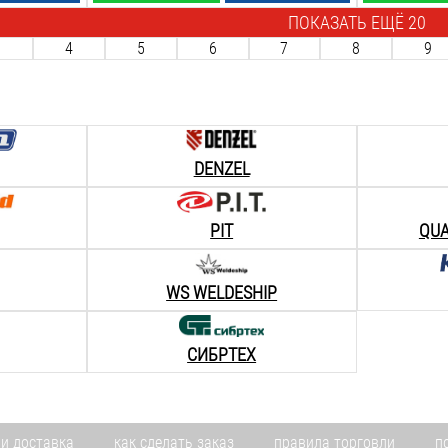
ПОКАЗАТЬ ЕЩЁ 20
3
4
5
6
7
8
9
DENZEL
PIT
QUA
WS WELDESHIP
СИБРТЕХ
 и доставка
как сделать заказ
правила торговли
п