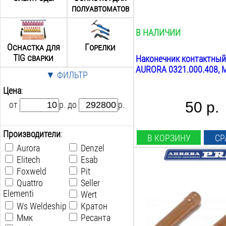
Вес:
полуавтоматов
0.1
кг
В НАЛИЧИИ
Оснастка для
Горелки
TIG сварки
Наконечник контактный
AURORA 0321.000.408, М6
▼ ФИЛЬТР
Цена
:
50 р.
от
р. до
р.
Производители
:
В КОРЗИНУ
СР
Aurora
Denzel
Elitech
Esab
Совместимость:
Foxweld
Pit
TIG 9 20 25
Quattro
Seller
Диаметр электрода:
Elementi
Wert
3.2
мм
Ws Weldeship
Кратон
Длина:
Ммк
Ресанта
25
мм