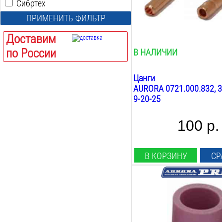
Сибртех
Вес:
0.1
кг
ПРИМЕНИТЬ ФИЛЬТР
Доставим
по России
В НАЛИЧИИ
Цанги
AURORA 0721.000.832, 3
9-20-25
100 р.
В КОРЗИНУ
СР
Совместимость:
TIG 9 20 25
Диаметр сопла:
12.5
мм