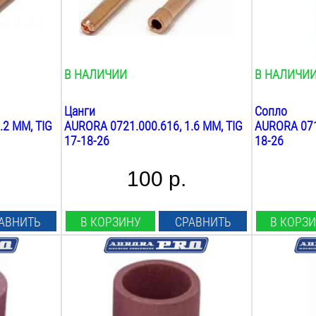
Вес:
Вес:
0.1
кг
0.1
кг
В НАЛИЧИИ
В НАЛИЧИ
Цанги
Сопло
.2 ММ, TIG
AURORA 0721.000.616, 1.6 ММ, TIG
AURORA 0719
17-18-26
18-26
100 р.
АВНИТЬ
В КОРЗИНУ
СРАВНИТЬ
В КОРЗ
Совместимость:
Совместимо
TIG 9 20 25
TIG 9 20 25
Диаметр сопла:
Диаметр со
16
мм
9.5
мм