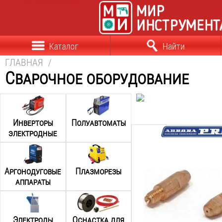
Каталог
Найти
ГЛАВНАЯ
/
Сварочное оборудование
Инверторы
Полуавтоматы
электродные
Диаметр проволоки:
0.8
мм
Материал наконечника:
Аргонодуговые
Плазморезы
E-Cu
аппараты
Резьба:
М6
Длина:
28
мм
Электроды
Оснастка для