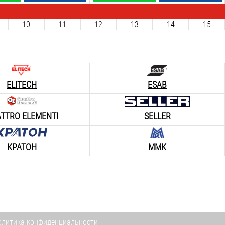
10
11
12
13
14
15
ELITECH
ESAB
TTRO ELEMENTI
SELLER
КРАТОН
ММК
олитика конфиденциальности