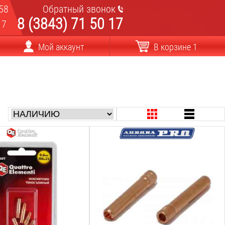
58
Обратный звонок
8 (3843) 71 50 17
17
Мой аккаунт
В корзине 1
оволоки:
Совместимость:
TIG 9 20 25
аконечника:
Диаметр электрода:
2.4
мм
Длина:
25
мм
Вес:
0.1
кг