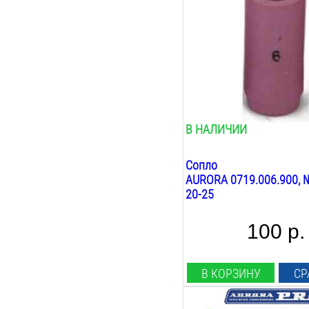
Диаметр сопла:
9.5
мм
Общая длина:
30
мм
Вес:
0.1
кг
В НАЛИЧИИ
Сопло
AURORA 0719.006.900, №
20-25
100 р.
В КОРЗИНУ
СР