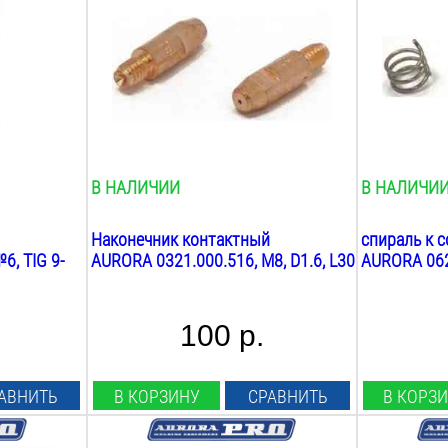
Материал наконечника:
Вес:
E-Cu
0.01
кг
Резьба:
М8
Длина:
30
мм
Вес:
0.1
кг
В НАЛИЧИИ
В НАЛИЧИ
Наконечник контактный
спираль к с
6, TIG 9-
AURORA 0321.000.516, М8, D1.6, L30
AURORA 062
100 р.
АВНИТЬ
В КОРЗИНУ
СРАВНИТЬ
В КОРЗ