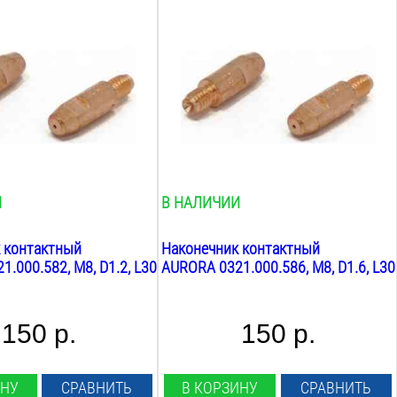
оволоки:
Диаметр проволоки:
1.6
мм
аконечника:
Материал наконечника:
Cu-Cr-Zr
Резьба:
М8
Длина:
30
мм
Вес:
0.1
кг
И
В НАЛИЧИИ
 контактный
Наконечник контактный
.000.582, М8, D1.2, L30
AURORA 0321.000.586, М8, D1.6, L30
150 р.
150 р.
ИНУ
СРАВНИТЬ
В КОРЗИНУ
СРАВНИТЬ