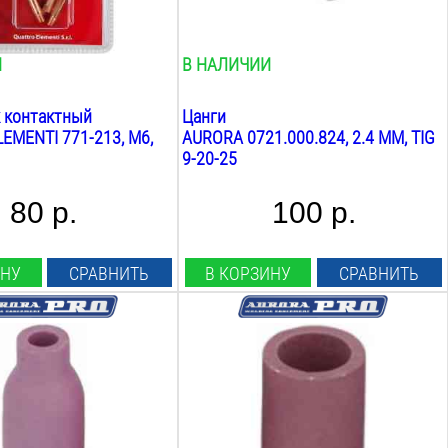
И
В НАЛИЧИИ
 контактный
Цанги
EMENTI 771-213, M6,
AURORA 0721.000.824, 2.4 ММ, TIG
9-20-25
80 р.
100 р.
ИНУ
СРАВНИТЬ
В КОРЗИНУ
СРАВНИТЬ
сть:
Совместимость:
6
TIG 9 20 25
пла:
Диаметр сопла:
11
мм
а:
Общая длина:
30
мм