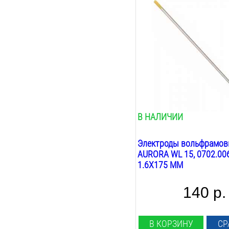
Марка:
wl 15
Диаметр:
1.6
мм
Длина:
175
мм
Ток сварки:
AC/DC
Кол-во в упаковке:
1
шт.
В НАЛИЧИИ
Электроды вольфрамо
AURORA WL 15, 0702.006
1.6Х175 ММ
140 р.
В КОРЗИНУ
СР