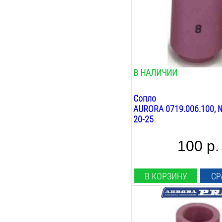
Общая длина:
30
мм
Вес:
0.1
кг
В НАЛИЧИИ
Сопло
AURORA 0719.006.100, №
20-25
100 р.
В КОРЗИНУ
СР
Совместимость:
TIG 9 20 25