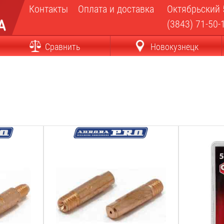
Контакты
Оплата и доставка
Октябрьский 
(3843) 71-50-
Сравнить
Новокузнецк
Диаметр проволоки:
Диаметр пр
0.8
мм
0.6
мм
Материал наконечника:
Материал н
E-Cu
E-Cu
Резьба:
Резьба:
М6
М6
Длина:
Длина:
25
мм
25
мм