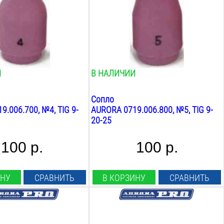
а:
Общая длина:
30
мм
Вес:
0.1
кг
И
В НАЛИЧИИ
Сопло
.006.700, №4, TIG 9-
AURORA 0719.006.800, №5, TIG 9-
20-25
100 р.
100 р.
ИНУ
СРАВНИТЬ
В КОРЗИНУ
СРАВНИТЬ
сть:
Совместимость:
mig 15