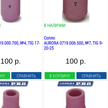
Вес:
0.1
кг
И
В НАЛИЧИИ
Сопло
.000.700, №4, TIG 17-
AURORA 0719.006.500, №7, TIG 9-
20-25
100 р.
100 р.
ИНУ
СРАВНИТЬ
В КОРЗИНУ
СРАВНИТЬ
сть:
Совместимость:
TIG 9 20 25
пла:
Диаметр сопла:
8
мм