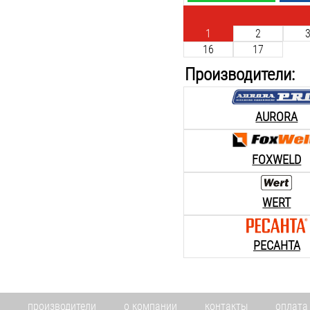
1
2
16
17
Производители:
AURORA
FOXWELD
WERT
РЕСАНТА
производители
о компании
контакты
оплата