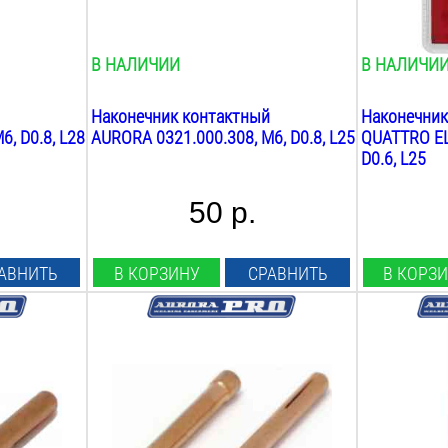
Вес:
Вес:
0.1
кг
0.1
кг
В НАЛИЧИИ
В НАЛИЧИ
Наконечник контактный
Наконечник
, D0.8, L28
AURORA 0321.000.308, М6, D0.8, L25
QUATTRO EL
D0.6, L25
50 р.
АВНИТЬ
В КОРЗИНУ
СРАВНИТЬ
В КОРЗ
Совместимость:
Совместимо
TIG 17 18 26
TIG 17 18 2
Диаметр электрода:
Диаметр со
1.6
мм
6.5
мм
Длина:
Общая длин
50
мм
47
мм