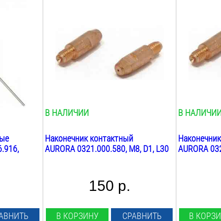
Диаметр проволоки:
Диаметр пр
1
мм
1.2
мм
Материал наконечника:
Материал н
Cu-Cr-Zr
Cu-Cr-Zr
Резьба:
Резьба:
М8
М8
Длина:
Длина:
30
мм
30
мм
Вес:
Вес:
0.1
кг
0.1
кг
В НАЛИЧИИ
В НАЛИЧИ
вые
Наконечник контактный
Наконечник
.916,
AURORA 0321.000.580, М8, D1, L30
AURORA 0321
150 р.
АВНИТЬ
В КОРЗИНУ
СРАВНИТЬ
В КОРЗ