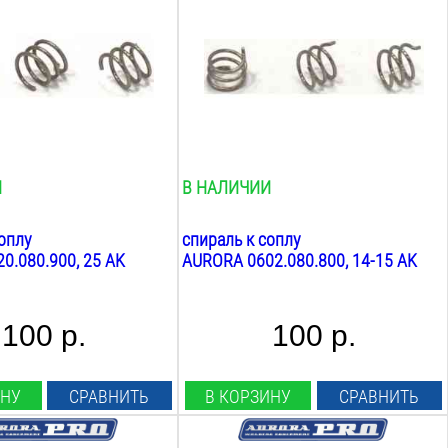
Вес:
0.01
кг
И
В НАЛИЧИИ
оплу
спираль к соплу
0.080.900, 25 AK
AURORA 0602.080.800, 14-15 AK
100 р.
100 р.
ИНУ
СРАВНИТЬ
В КОРЗИНУ
СРАВНИТЬ