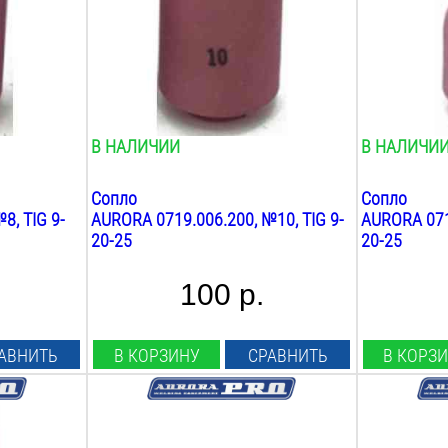
Общая длина:
Общая длин
30
мм
30
мм
Вес:
Вес:
0.1
кг
0.1
кг
В НАЛИЧИИ
В НАЛИЧИ
Сопло
Сопло
8, TIG 9-
AURORA 0719.006.200, №10, TIG 9-
AURORA 0719
20-25
20-25
100 р.
АВНИТЬ
В КОРЗИНУ
СРАВНИТЬ
В КОРЗ
Диаметр проволоки:
Совместимо
1.6
мм
mig 25