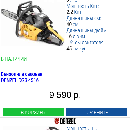
Мощность Квт:
2.2
Квт
Длина шины см:
40
см
Длина шины дюйм:
16
дюйм
Объём двигателя:
45
см.куб
В НАЛИЧИИ
Бензопила садовая
DENZEL DGS 4516
9 590 р.
В КОРЗИНУ
СРАВНИТЬ
Мощность Л.С.: