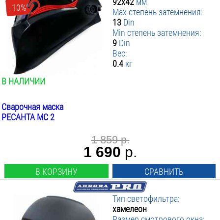
92х42
мм
-10%
Max степень затемнения:
13
Din
Min степень затемнения:
9
Din
Вес:
0.4
кг
В НАЛИЧИИ
Сварочная маска
РЕСАНТА МС 2
1 859 р.
1 690
р.
В КОРЗИНУ
СРАВНИТЬ
Тип светофильтра:
хамелеон
Размер смотрового окна: