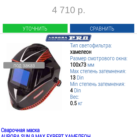
4 710 р.
УТОЧНИТЬ
СРАВНИТЬ
Тип светофильтра:
хамелеон
Размер смотрового окна:
100х73
мм
под заказ
Max степень затемнения:
13
Din
Min степень затемнения:
4
Din
Вес:
0.5
кг
Сварочная маска
AURORA SUN 9 MAX EXPERT ХАМЕЛЕОН