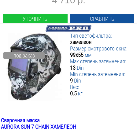
4 710 р.
УТОЧНИТЬ
СРАВНИТЬ
Тип светофильтра:
хамелеон
Размер смотрового окна:
99х55
мм
под заказ
Max степень затемнения:
13
Din
Min степень затемнения:
9
Din
Вес:
0.5
кг
Сварочная маска
AURORA SUN 7 CHAIN ХАМЕЛЕОН