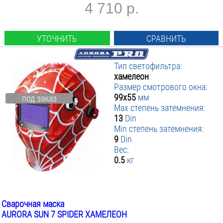
4 710 р.
УТОЧНИТЬ
СРАВНИТЬ
Тип светофильтра:
хамелеон
Размер смотрового окна:
99х55
мм
под заказ
Max степень затемнения:
13
Din
Min степень затемнения:
9
Din
Вес:
0.5
кг
Сварочная маска
AURORA SUN 7 SPIDER ХАМЕЛЕОН