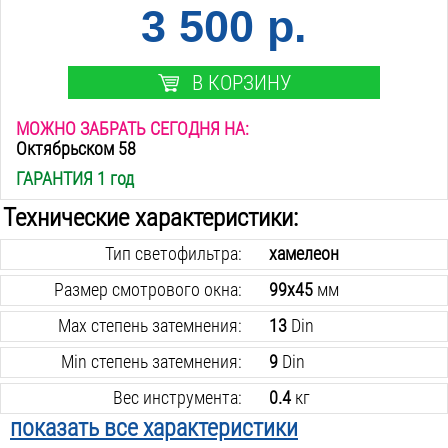
3 500 р.
В КОРЗИНУ
МОЖНО ЗАБРАТЬ СЕГОДНЯ НА:
Октябрьском 58
ГАРАНТИЯ 1 год
Технические характеристики:
Тип светофильтра:
хамелеон
Размер смотрового окна:
99х45
мм
Max степень затемнения:
13
Din
Min степень затемнения:
9
Din
Вес инструмента:
0.4
кг
показать все характеристики
Количество оптических датчиков:
4
шт.