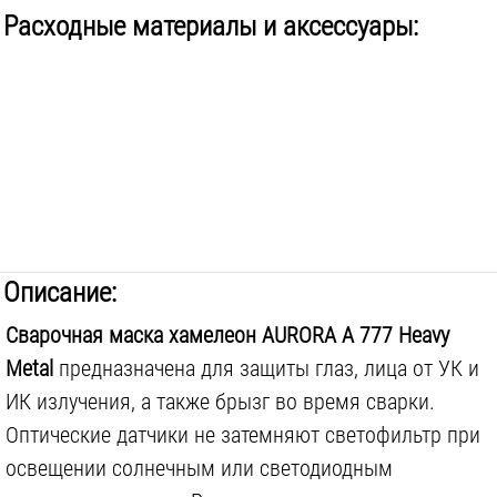
Расходные материалы и аксессуары:
Регулятор затемнения:
есть
Регулятор задержки перехода:
есть
Регулятор светочувствительности включения:
есть
Описание:
Сварочная маска хамелеон AURORA A 777 Heavy
Metal
предназначена для защиты глаз, лица от УК и
ИК излучения, а также брызг во время сварки.
Оптические датчики не затемняют светофильтр при
освещении солнечным или светодиодным