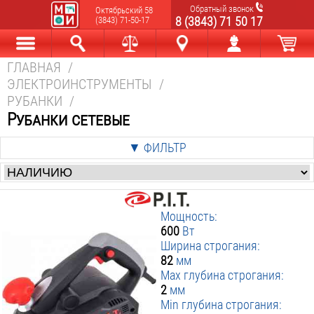
Обратный звонок
Октябрьский 58
8 (3843) 71 50 17
(3843) 71-50-17
ГЛАВНАЯ
/
Каталог
Найти
Сравнить
Новокузнецк
Мой аккаунт
В корзине
ЭЛЕКТРОИНСТРУМЕНТЫ
/
РУБАНКИ
/
Рубанки сетевые
▼ ФИЛЬТР
Цена
:
от
р. до
р.
Мощность:
Производители
:
600
Вт
Ширина строгания:
Bosch
Crown
Makita
82
мм
Pit
Rebir
Вихрь
Max глубина строгания:
Диолд
Интерскол
Ресанта
2
мм
Фиолент
Min глубина строгания: