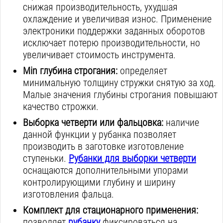
снижая производительность, ухудшая
охлаждение и увеличивая износ. Применение
электроники поддержки заданных оборотов
исключает потерю производительности, но
увеличивает стоимость инструмента.
Min глубина строгания:
определяет
минимальную толщину стружки снятую за ход.
Малые значения глубины строгания повышают
качество строжки.
Выборка четверти или фальцовка:
наличие
данной функции у рубанка позволяет
производить в заготовке изготовление
ступеньки.
Рубанки для выборки четверти
оснащаются дополнительными упорами
контролирующими глубину и ширину
изготовления фальца.
Комплект для стационарного применения:
позволяет
рубанку
фиксироваться на