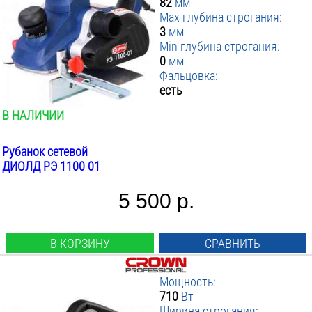
82
мм
Max глубина строгания:
3
мм
Min глубина строгания:
0
мм
Фальцовка:
есть
В НАЛИЧИИ
Рубанок сетевой
ДИОЛД РЭ 1100 01
5 500 р.
В КОРЗИНУ
СРАВНИТЬ
Мощность:
710
Вт
Ширина строгания: