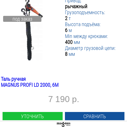
Привод:
рычажный
Грузоподъемность:
2
т
под заказ
Высота подъёма:
6
м
Min между крюками:
400
мм
Диаметр грузовой цепи:
8
мм
Таль ручная
MAGNUS PROFI LD 2000, 6М
7 190 р.
УТОЧНИТЬ
СРАВНИТЬ