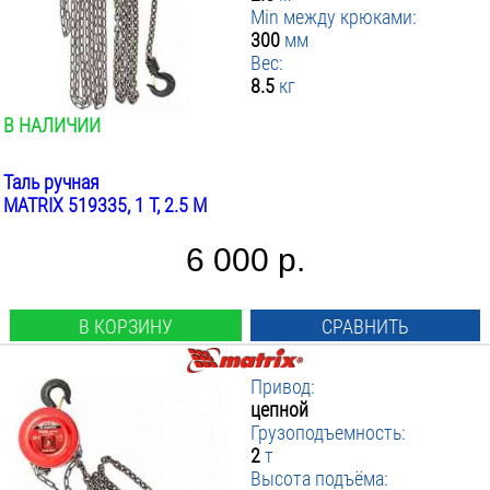
Min между крюками:
Цепной
▼ Высота подъёма м
0.5
:
300
мм
1
▼ Min расстояние между крюками мм
2.5
:
Вес:
1.5
3
8.5
кг
▼ Диаметр грузовой цепи мм
от
до
:
2
6
▼ Вес инструмента кг
5
:
В НАЛИЧИИ
3
9
6
ПРИМЕНИТЬ ФИЛЬТР
5
от
до
12
8
6
Таль ручная
18
10
MATRIX 519335, 1 Т, 2.5 М
9
10
6 000 р.
20
150
В КОРЗИНУ
СРАВНИТЬ
Привод:
цепной
Грузоподъемность:
2
т
Высота подъёма: