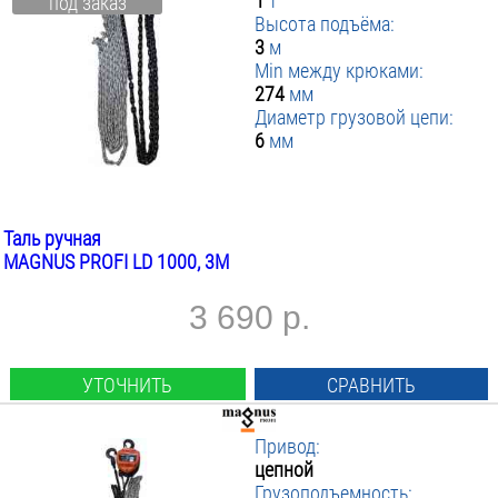
1
т
под заказ
Высота подъёма:
3
м
Min между крюками:
274
мм
Диаметр грузовой цепи:
6
мм
Таль ручная
MAGNUS PROFI LD 1000, 3М
3 690 р.
УТОЧНИТЬ
СРАВНИТЬ
Привод:
цепной
Грузоподъемность: