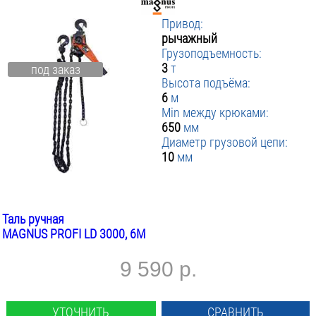
Привод:
рычажный
Грузоподъемность:
3
т
под заказ
Высота подъёма:
6
м
Min между крюками:
650
мм
Диаметр грузовой цепи:
10
мм
Таль ручная
MAGNUS PROFI LD 3000, 6М
9 590 р.
УТОЧНИТЬ
СРАВНИТЬ