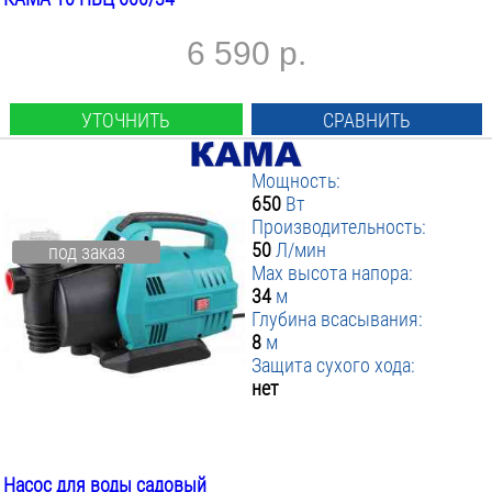
6 590 р.
УТОЧНИТЬ
СРАВНИТЬ
Мощность:
650
Вт
Производительность:
50
Л/мин
под заказ
Max высота напора:
34
м
Глубина всасывания:
8
м
Защита сухого хода:
нет
Насос для воды садовый