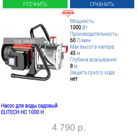
УТОЧНИТЬ
СРАВНИТЬ
Мощность:
1000
Вт
Производительность:
60
Л/мин
под заказ
Max высота напора:
45
м
Глубина всасывания:
8
м
Защита сухого хода:
нет
Насос для воды садовый
ELITECH НС 1000 Н
4 790 р.