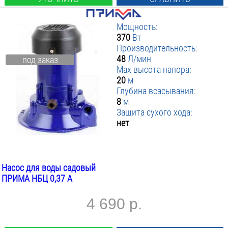
Мощность:
370
Вт
Производительность:
48
Л/мин
под заказ
Max высота напора:
20
м
Глубина всасывания:
8
м
Защита сухого хода:
нет
Насос для воды садовый
ПРИМА НБЦ 0,37 А
4 690 р.