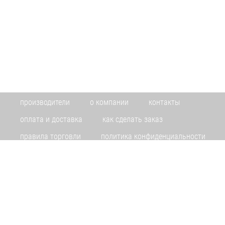
производители
о компании
контакты
оплата и доставка
как сделать заказ
правила торговли
политика конфиденциальности
Информация на сайте www.toolsmir.ru не является публичной офертой. Указанные цены
действуют только при оформлении заказа через интернет-магазин www.toolsmir.ru.
Скидка по картам постоянных покупателей
не распространяется на Интернет магазин.