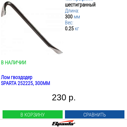
Производители
:
шестигранный
Длина:
Gross
Matrix
Sparta
300
мм
Зубр
Россия
Сибртех
Вес:
▼ Тип профиля
:
0.25
кг
▼ Длина мм
Арматурный
:
Двутавровый
▼ Вес инструмента кг
от
:
до
Круглый
ПРИМЕНИТЬ ФИЛЬТР
от
до
Овальный
Шестигранный
В НАЛИЧИИ
Лом гвоздодер
SPARTA 252225, 300ММ
230 р.
В КОРЗИНУ
СРАВНИТЬ