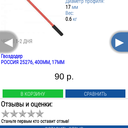
Диаметр профиля:
17
мм
Вес:
0.6
кг
◄
►
ЧЕРЕЗ 1-2 ДНЯ
Гвоздодер
РОССИЯ 25276, 400ММ, 17ММ
90 р.
В КОРЗИНУ
СРАВНИТЬ
Отзывы и оценки:
Тип профиля:
круглый
Длина:
Станьте первым кто оставит отзыв!
500
мм