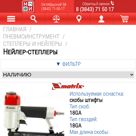
Обратный звонок
Октябрьский 58
8 (3843) 71 50 17
(3843) 71-50-17
ГЛАВНАЯ
/
Каталог
Найти
Сравнить
Новокузнецк
Мой аккаунт
В корзине
ПНЕВМОИНСТРУМЕНТ
/
СТЕПЛЕРЫ И НЕЙЛЕРЫ
/
Нейлер-степлеры
▼ ФИЛЬТР
Цена
:
от
р. до
р.
Используемая оснастка:
Производители
:
скобы штифты
Тип скоб:
Matrix
18GA
▼ Используемая оснастка
:
Тип гвоздей:
18GA
▼ Тип скоб
Скобы Штифты
:
Max длина скобы:
▼ Тип гвоздей
18GA
: