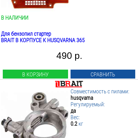
В НАЛИЧИИ
Для бензопил стартер
BRAIT В КОРПУСЕ К HUSQVARNA 365
490 р.
В КОРЗИНУ
СРАВНИТЬ
Совместимость с пилами:
husqvarna
Регулируемый:
да
Вес:
0.2
кг