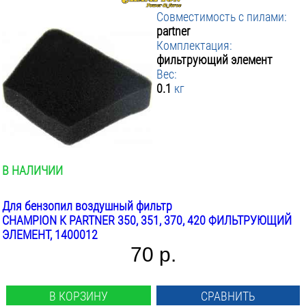
Совместимость с пилами:
Производители
:
partner
Комплектация:
Aez
Brait
Champion
фильтрующий элемент
Rezer
Stihl
Вес:
▼ Совместимость с пилами
:
0.1
кг
ПРИМЕНИТЬ ФИЛЬТР
Carver
Champion
Husqvarna
Husqvarna/partner
Partner
В НАЛИЧИИ
Stihl
Китайские
Для бензопил воздушный фильтр
CHAMPION К PARTNER 350, 351, 370, 420 ФИЛЬТРУЮЩИЙ
ЭЛЕМЕНТ, 1400012
70 р.
В КОРЗИНУ
СРАВНИТЬ