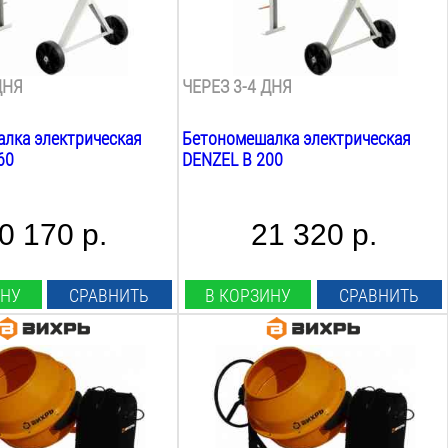
150
Л
ращения:
Скорость вращения:
26
об/мин
ДНЯ
ЧЕРЕЗ 3-4 ДНЯ
лка электрическая
Бетономешалка электрическая
60
DENZEL B 200
0 170 р.
21 320 р.
ИНУ
СРАВНИТЬ
В КОРЗИНУ
СРАВНИТЬ
Мощность:
1000
Вт
пряжение:
Рабочее напряжение:
220
В
бана:
Объём барабана: