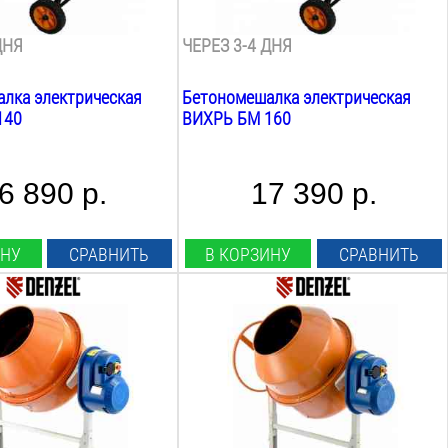
н
29.5
об/мин
ДНЯ
ЧЕРЕЗ 3-4 ДНЯ
лка электрическая
Бетономешалка электрическая
140
ВИХРЬ БМ 160
6 890 р.
17 390 р.
ИНУ
СРАВНИТЬ
В КОРЗИНУ
СРАВНИТЬ
Мощность:
1000
Вт
пряжение:
Рабочее напряжение:
220
В
бана:
Объём барабана:
200
Л
загрузки:
Max объём загрузки: