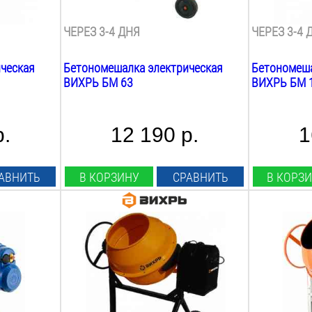
29.8
об/мин
29.5
об/ми
ЧЕРЕЗ 3-4 ДНЯ
ЧЕРЕЗ 3-4 
ческая
Бетономешалка электрическая
Бетономеша
ВИХРЬ БМ 63
ВИХРЬ БМ 
р.
12 190 р.
1
АВНИТЬ
В КОРЗИНУ
СРАВНИТЬ
В КОРЗ
Мощность:
Мощность:
800
Вт
700
Вт
Рабочее напряжение:
Рабочее на
220
В
220
В
Объём барабана:
Объём бара
180
Л
160
Л
Max объём загрузки:
Max объём 