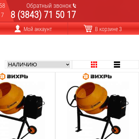
58
Обратный звонок
8 (3843) 71 50 17
17
Мой аккаунт
В корзине 3
Мощность:
700
Вт
пряжение:
Рабочее напряжение:
220
В
бана:
Объём барабана:
160
Л
загрузки:
Max объём загрузки:
110
Л
ращения:
Скорость вращения: