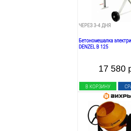
87
Л
Скорость вращения:
26
об/мин
ЧЕРЕЗ 3-4 ДНЯ
Бетономешалка электри
DENZEL B 125
17 580 
В КОРЗИНУ
СР
Мощность:
450
Вт
Рабочее напряжение:
220
В
Объём барабана: