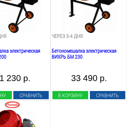
230
Л
загрузки:
Max объём загрузки:
165
Л
ращения:
Скорость вращения:
н
29.5
об/мин
ДНЯ
ЧЕРЕЗ 3-4 ДНЯ
лка электрическая
Бетономешалка электрическая
200
ВИХРЬ БМ 230
1 230 р.
33 490 р.
ИНУ
СРАВНИТЬ
В КОРЗИНУ
СРАВНИТЬ
пряжение: