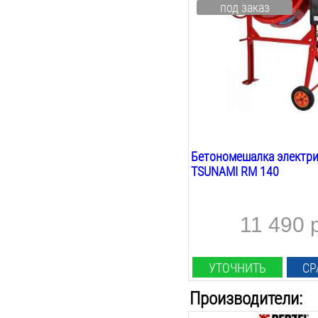
под заказ
220
В
Объём барабана:
120
Л
Max объём загрузки:
100
Л
Материал венца:
чугун
Бетономешалка электри
TSUNAMI RM 140
11 490 
УТОЧНИТЬ
СР
Производители: