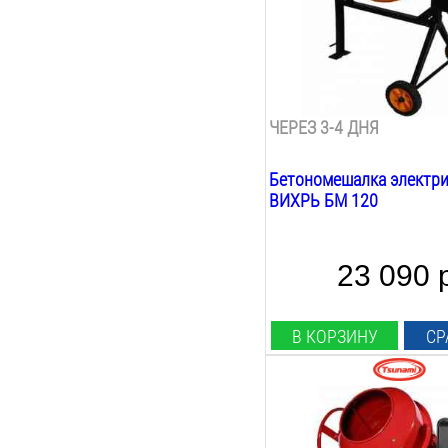
120
Л
Max объём загрузки:
85
Л
Скорость вращения:
26.6
об/мин
ЧЕРЕЗ 3-4 ДНЯ
Бетономешалка электри
ВИХРЬ БМ 120
23 090 
В КОРЗИНУ
СР
Мощность:
550
Вт
Рабочее напряжение: