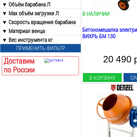
▼ Объём барабана Л
220
:
26.6
об/мин
▼ Max объём загрузки Л
63
:
В НАЛИЧИИ
70
▼ Скорость вращения барабана
от
до
80
об/мин
:
Бетономешалка электри
▼ Материал венца
:
85
ВИХРЬ БМ 130
от
до
▼ Вес инструмента кг
Перфорированная Сталь
:
120
Чугун
ПРИМЕНИТЬ ФИЛЬТР
130
от
до
140
20 490 
Доставим
160
по России
180
200
В КОРЗИНУ
СР
230
Мощность:
550
Вт
Рабочее напряжение:
220
В
Объём барабана:
130
Л
Max объём загрузки: