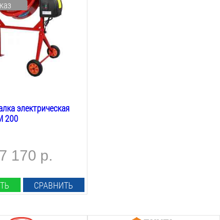
каз
бана:
загрузки:
енца:
лка электрическая
M 200
7 170 р.
ТЬ
СРАВНИТЬ