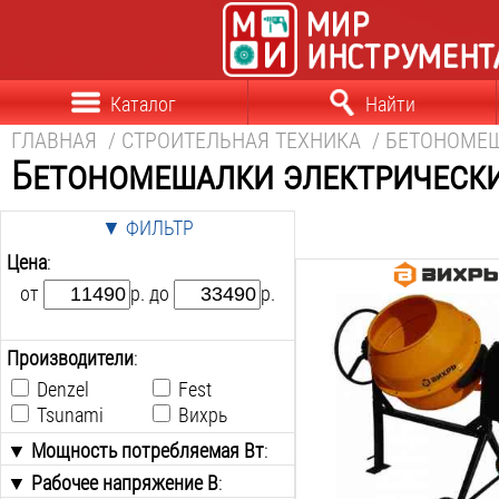
Каталог
Найти
ГЛАВНАЯ
/
СТРОИТЕЛЬНАЯ ТЕХНИКА
/
БЕТОНОМЕ
Бетономешалки электрическ
▼ ФИЛЬТР
Цена
:
от
р. до
р.
Мощность:
550
Вт
Рабочее напряжение:
Производители
:
220
В
Denzel
Fest
Объём барабана:
Tsunami
Вихрь
130
Л
Max объём загрузки:
▼ Мощность потребляемая Вт
:
90
Л
▼ Рабочее напряжение В
от
до
:
Скорость вращения: