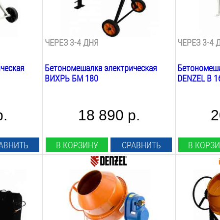
130
Л
125
Л
Скорость вращения:
Скорость в
29.5
об/мин
26
об/мин
ЧЕРЕЗ 3-4 ДНЯ
ЧЕРЕЗ 3-4 
ческая
Бетономешалка электрическая
Бетономеша
ВИХРЬ БМ 180
DENZEL B 1
р.
18 890 р.
2
АВНИТЬ
В КОРЗИНУ
СРАВНИТЬ
В КОРЗ
Мощность:
Мощность:
700
Вт
900
Вт
Рабочее напряжение:
Рабочее на
220
В
220
В
Объём барабана:
Объём бара