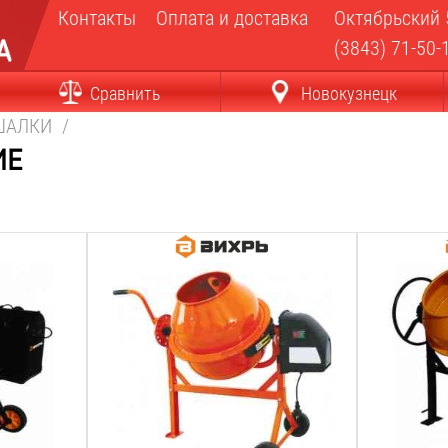
Контакты
Оплата и доставка
Октябрьский 
(3843) 71-50-
Сравнить
Новокузнецк
ШАЛКИ
/
ие
Мощность:
Мощность:
220
Вт
650
Вт
Рабочее напряжение:
Рабочее на
220
В
220
В
Объём барабана:
Объём бара
63
Л
140
Л
Max объём загрузки:
Max объём 
45
Л
100
Л
Скорость вращения:
Скорость в