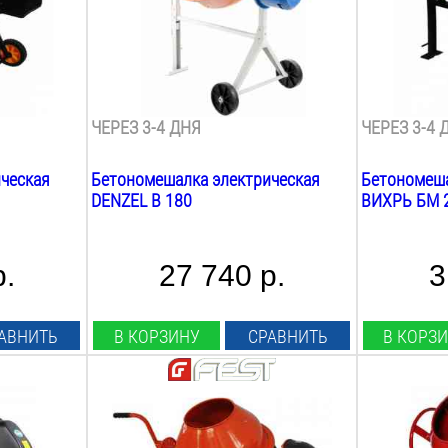
180
Л
200
Л
Max объём загрузки:
Max объём 
138
Л
140
Л
Скорость вращения:
Скорость в
26
об/мин
29.5
об/ми
ЧЕРЕЗ 3-4 ДНЯ
ЧЕРЕЗ 3-4 
ческая
Бетономешалка электрическая
Бетономеша
DENZEL B 180
ВИХРЬ БМ 
р.
27 740 р.
3
АВНИТЬ
В КОРЗИНУ
СРАВНИТЬ
В КОРЗ
Мощность:
Мощность:
250
Вт
800
Вт
Рабочее напряжение:
Рабочее на