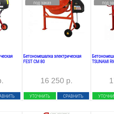
под заказ
под за
220
В
220
В
Объём барабана:
Объём бара
80
Л
200
Л
Max объём загрузки:
Max объём 
56
Л
140
Л
Скорость вращения:
Материал в
29.8
об/мин
чугун
ческая
Бетономешалка электрическая
Бетономеша
FEST СМ 80
TSUNAMI R
р.
16 250 р.
1
АВНИТЬ
УТОЧНИТЬ
СРАВНИТЬ
УТОЧНИ