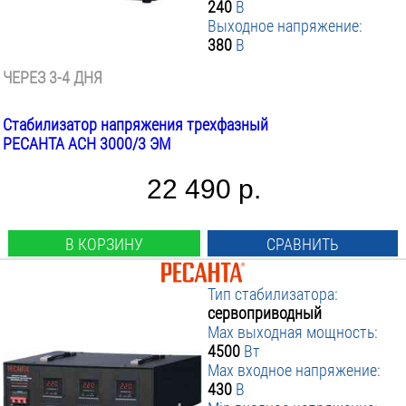
240
В
▼ Min входное напряжение В
430
:
Выходное напряжение:
450
380
В
▼ Выходное напряжение В
240
:
▼ Погрешность выходного напряжения %
от
до
:
ЧЕРЕЗ 3-4 ДНЯ
▼ Время срабатывания мсек
2
:
8
Стабилизатор напряжения трехфазный
▼ Класс защиты
6
:
РЕСАНТА АСН 3000/3 ЭМ
10
▼ Исполнение
IP20
:
▼ Вес инструмента кг
Напольное
:
22 490 р.
ПРИМЕНИТЬ ФИЛЬТР
от
до
В КОРЗИНУ
СРАВНИТЬ
Тип стабилизатора:
сервоприводный
Max выходная мощность:
4500
Вт
Max входное напряжение:
430
В