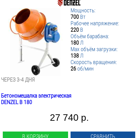
Мощность:
700
Вт
Рабочее напряжение:
220
В
Объём барабана:
180
Л
Max объём загрузки:
138
Л
Скорость вращения:
26
об/мин
ЧЕРЕЗ 3-4 ДНЯ
Бетономешалка электрическая
DENZEL B 180
27 740 р.
В КОРЗИНУ
СРАВНИТЬ