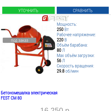
УТОЧНИТЬ
СРАВНИТЬ
Мощность:
250
Вт
Рабочее напряжение:
220
В
под заказ
Объём барабана:
80
Л
Max объём загрузки:
56
Л
Скорость вращения:
29.8
об/мин
Бетономешалка электрическая
FEST СМ 80
16 250 р.