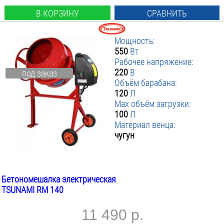
В КОРЗИНУ
СРАВНИТЬ
Мощность:
550
Вт
Рабочее напряжение:
220
В
под заказ
Объём барабана:
120
Л
Max объём загрузки:
100
Л
Материал венца:
чугун
Бетономешалка электрическая
TSUNAMI RM 140
11 490 р.