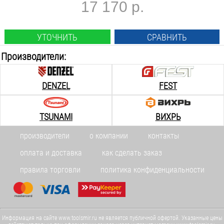
17 170 р.
УТОЧНИТЬ
СРАВНИТЬ
Производители:
DENZEL
FEST
TSUNAMI
ВИХРЬ
производители
о компании
контакты
оплата и доставка
как сделать заказ
правила торговли
политика конфиденциальности
Информация на сайте www.toolsmir.ru не является публичной офертой. Указанные цены