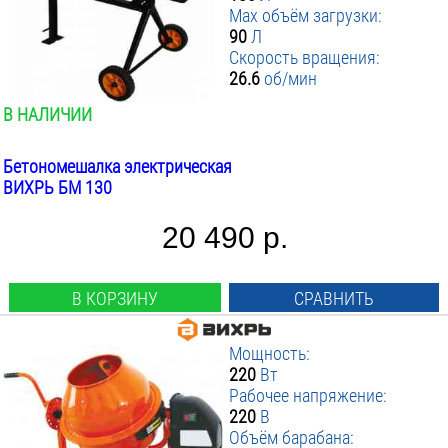
Max объём загрузки:
▼ Рабочее напряжение В
от
:
до
90
Л
▼ Объём барабана Л
220
:
Скорость вращения:
▼ Max объём загрузки Л
63
:
26.6
об/мин
70
▼ Скорость вращения барабана об/мин
от
до
:
В НАЛИЧИИ
80
▼ Материал венца
от
:
до
85
▼ Вес инструмента кг
Перфорированная Сталь
:
Бетономешалка электрическая
120
ВИХРЬ БМ 130
Чугун
ПРИМЕНИТЬ ФИЛЬТР
130
от
до
140
20 490 р.
160
180
200
В КОРЗИНУ
СРАВНИТЬ
230
Мощность:
220
Вт
Рабочее напряжение:
220
В
Объём барабана: