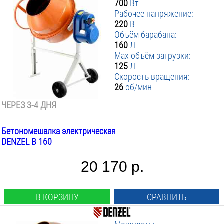
700
Вт
Рабочее напряжение:
220
В
Объём барабана:
160
Л
Max объём загрузки:
125
Л
Скорость вращения:
26
об/мин
ЧЕРЕЗ 3-4 ДНЯ
Бетономешалка электрическая
DENZEL B 160
20 170 р.
В КОРЗИНУ
СРАВНИТЬ