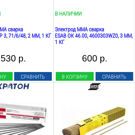
1
кг
И
В НАЛИЧИИ
MA сварка
Электрод MMA сварка
3, 71/6/48, 2 ММ, 1 КГ
ESAB ОК 46.00, 4600303WZ0, 3 ММ,
1 КГ
530 р.
600 р.
ИНУ
СРАВНИТЬ
В КОРЗИНУ
СРАВНИТЬ
Диаметр:
5
мм
Длина:
450
мм
Марка:
уонии 13/55
Покрытие: