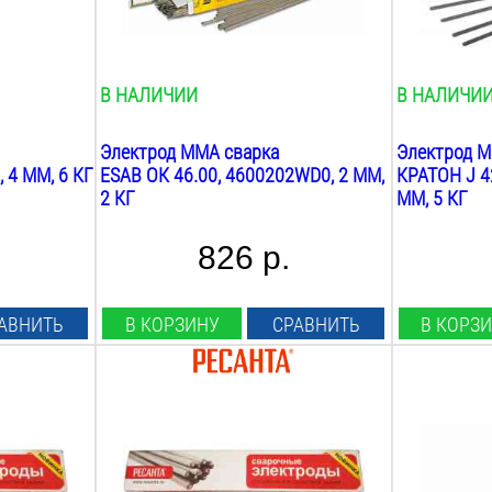
рутилово-целлюлозное
титан каль
Вес:
Вес:
2
кг
5
кг
В НАЛИЧИИ
В НАЛИЧИ
Электрод MMA сварка
Электрод M
 4 ММ, 6 КГ
ESAB ОК 46.00, 4600202WD0, 2 ММ,
КРАТОН J 42
2 КГ
ММ, 5 КГ
826 р.
АВНИТЬ
В КОРЗИНУ
СРАВНИТЬ
В КОРЗ
Диаметр:
Диаметр:
4
мм
5
мм
Длина:
Длина:
450
мм
450
мм
Марка:
Марка: