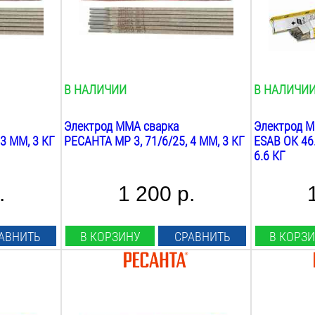
мр 3
ок 46.00
Покрытие:
Покрытие:
рутиловое
рутилово-ц
Вес:
Вес:
3
кг
6.6
кг
В НАЛИЧИИ
В НАЛИЧИ
Электрод MMA сварка
Электрод M
 3 ММ, 3 КГ
РЕСАНТА МР 3, 71/6/25, 4 ММ, 3 КГ
ESAB ОК 46
6.6 КГ
.
1 200 р.
АВНИТЬ
В КОРЗИНУ
СРАВНИТЬ
В КОРЗ
Диаметр:
Диаметр:
2.5
мм
2.5
мм
Длина:
Длина: