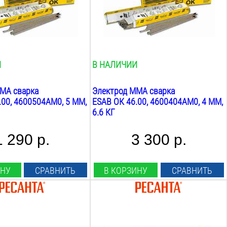
ок 46.00
Покрытие:
еллюлозное
рутилово-целлюлозное
Вес:
6.6
кг
И
В НАЛИЧИИ
MA сварка
Электрод MMA сварка
.00, 4600504AM0, 5 ММ,
ESAB ОК 46.00, 4600404AM0, 4 ММ,
6.6 КГ
1 290 р.
3 300 р.
ИНУ
СРАВНИТЬ
В КОРЗИНУ
СРАВНИТЬ
Диаметр:
2.5
мм
Длина: