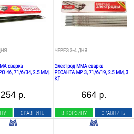
350
мм
Марка:
мр 3
Покрытие:
рутиловое
Вес:
3
кг
ДНЯ
ЧЕРЕЗ 3-4 ДНЯ
MA сварка
Электрод MMA сварка
 46, 71/6/34, 2.5 ММ,
РЕСАНТА МР 3, 71/6/19, 2.5 ММ, 3
КГ
254 р.
664 р.
ИНУ
СРАВНИТЬ
В КОРЗИНУ
СРАВНИТЬ
Диаметр: