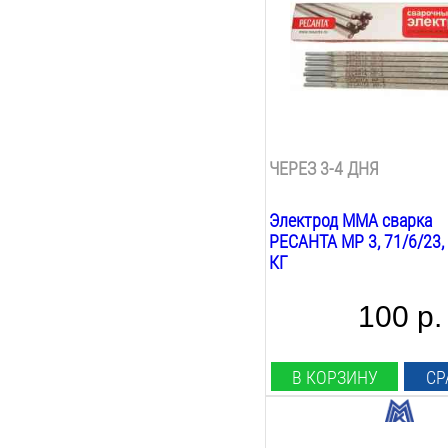
450
мм
Марка:
мр 3
Покрытие:
рутиловое
Вес:
0.8
кг
ЧЕРЕЗ 3-4 ДНЯ
Электрод MMA сварка
РЕСАНТА МР 3, 71/6/23, 
КГ
100 р.
В КОРЗИНУ
СР
Диаметр: