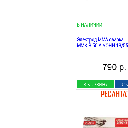
основное
Вес:
6
кг
В НАЛИЧИИ
Электрод MMA сварка
ММК Э 50 А УОНИ 13/55,
790 р.
В КОРЗИНУ
СР
Диаметр:
3
мм
Длина:
450
мм
Марка: