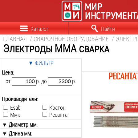
Каталог
Найти
ГЛАВНАЯ
/
СВАРОЧНОЕ ОБОРУДОВАНИЕ
/
ЭЛЕКТ
Электроды MMA сварка
▼ ФИЛЬТР
Цена
:
от
р. до
р.
Диаметр:
4
мм
Длина:
Производители
:
450
мм
Esab
Кратон
Марка:
Ммк
Ресанта
мр 3
Покрытие:
▼ Диаметр мм
:
рутиловое
▼ Длина мм
2
:
Вес: