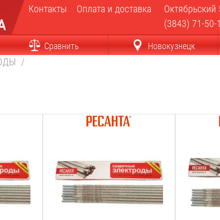
Контакты
Оплата и доставка
Октябрьский 
(3843) 71-50-
Сравнить
Новокузнецк
РОДЫ
/
Диаметр:
Диаметр:
3
мм
2
мм
Длина:
Длина:
350
мм
350
мм
Марка:
Марка:
мр 3
мр 3
Покрытие:
Покрытие:
рутиловое
рутиловое
Вес:
Вес: