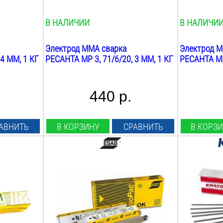
1
кг
1
кг
В НАЛИЧИИ
В НАЛИЧИ
Электрод MMA сварка
Электрод M
 4 ММ, 1 КГ
РЕСАНТА МР 3, 71/6/20, 3 ММ, 1 КГ
РЕСАНТА МР 
440 р.
АВНИТЬ
В КОРЗИНУ
СРАВНИТЬ
В КОРЗ
Диаметр:
Диаметр:
2
мм
2.5
мм
Длина:
Длина:
300
мм
300
мм
Марка:
Марка:
ок 46.00
J 422
Покрытие:
Покрытие: