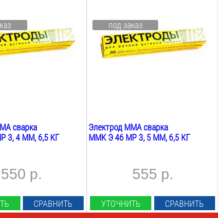
5
мм
Длина:
каз
под заказ
450
мм
Марка:
мр 3
Покрытие:
рутиловое
Вес:
6.5
кг
MA сварка
Электрод MMA сварка
 3, 4 ММ, 6,5 КГ
ММК Э 46 МР 3, 5 ММ, 6,5 КГ
550 р.
555 р.
ТЬ
СРАВНИТЬ
УТОЧНИТЬ
СРАВНИТЬ