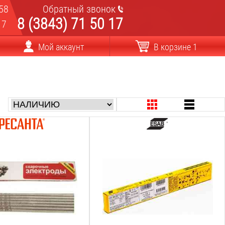
58
Обратный звонок
8 (3843) 71 50 17
17
Мой аккаунт
В корзине 1
Диаметр:
3
мм
Длина:
350
мм
Марка:
ок 46.00
Покрытие:
рутилово-целлюлозное
Вес: