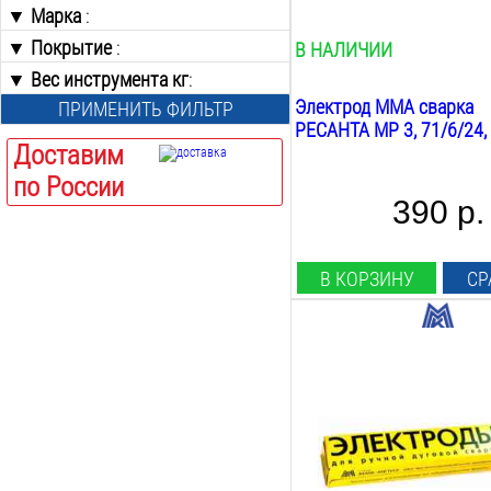
2.5
▼ Марка
от
:
до
1
кг
3
▼ Покрытие
J 422
:
В НАЛИЧИИ
3.2
Мр 3
▼ Вес инструмента кг
Известково-Титаниевым
:
4
Ок 46.00
Основное
Электрод MMA сварка
ПРИМЕНИТЬ ФИЛЬТР
5
от
до
Про 46
Рутилово-Целлюлозное
РЕСАНТА МР 3, 71/6/24,
Уони 13/55
Доставим
Рутиловое
Уонии 13/55
Титан Кальциевое
по России
390 р.
В КОРЗИНУ
СР
Диаметр:
4
мм
Длина:
450
мм
Марка:
уони 13/55
Покрытие: