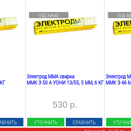
5
мм
4
мм
Длина:
Длина:
под заказ
под за
450
мм
450
мм
Марка:
Марка:
уони 13/55
мр 3
Покрытие:
Покрытие:
основное
рутиловое
Вес:
Вес:
6
кг
6.5
кг
Электрод MMA сварка
Электрод M
 КГ
ММК Э 50 А УОНИ 13/55, 5 ММ, 6 КГ
ММК Э 46 МР
530 р.
АВНИТЬ
УТОЧНИТЬ
СРАВНИТЬ
УТОЧНИ