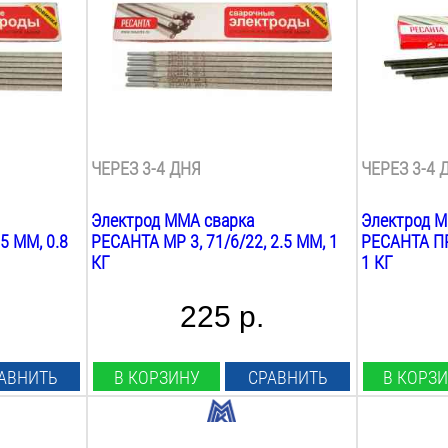
350
мм
350
мм
Марка:
Марка:
мр 3
про 46
Покрытие:
Покрытие:
рутиловое
рутиловое
Вес:
Вес:
1
кг
1
кг
ЧЕРЕЗ 3-4 ДНЯ
ЧЕРЕЗ 3-4 
Электрод MMA сварка
Электрод M
5 ММ, 0.8
РЕСАНТА МР 3, 71/6/22, 2.5 ММ, 1
РЕСАНТА ПРО
КГ
1 КГ
225 р.
АВНИТЬ
В КОРЗИНУ
СРАВНИТЬ
В КОРЗ
Диаметр:
Диаметр: