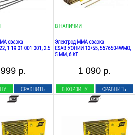
циевое
основное
Вес:
6
кг
И
В НАЛИЧИИ
MA сварка
Электрод MMA сварка
2, 1 19 01 001 001, 2.5
ESAB УОНИИ 13/55, 5676504WMO,
5 ММ, 6 КГ
999 р.
1 090 р.
ИНУ
СРАВНИТЬ
В КОРЗИНУ
СРАВНИТЬ
Диаметр:
4
мм
Длина:
450
мм
Марка: