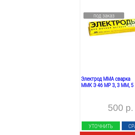
3
мм
Длина:
под заказ
350
мм
Марка:
мр 3
Покрытие:
рутиловое
Вес:
5
кг
Электрод MMA сварка
ММК Э 46 МР 3, 3 ММ, 5
500 р.
УТОЧНИТЬ
СР