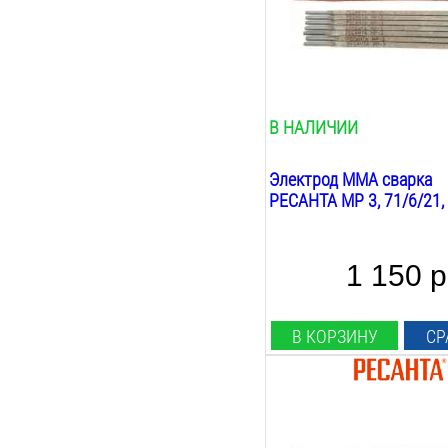
мр 3
Покрытие:
рутиловое
Вес:
3
кг
В НАЛИЧИИ
Электрод MMA сварка
РЕСАНТА МР 3, 71/6/21,
1 150 р
В КОРЗИНУ
СР
Диаметр:
5
мм
Длина: