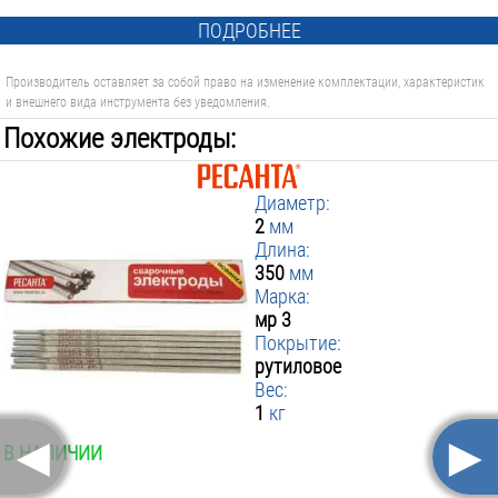
ПОДРОБНЕЕ
Производитель оставляет за собой право на изменение комплектации, характеристик
и внешнего вида инструмента без уведомления.
Похожие электроды:
Диаметр:
2
мм
Длина:
350
мм
Марка:
мр 3
Покрытие:
рутиловое
Вес:
1
кг
◄
►
В НАЛИЧИИ