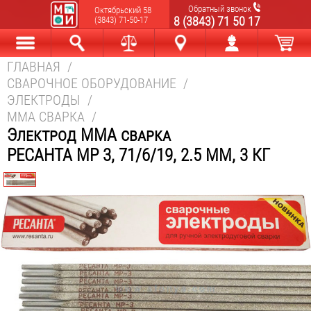
Обратный звонок
Октябрьский 58
8 (3843) 71 50 17
(3843) 71-50-17
ГЛАВНАЯ
/
Каталог
Найти
Сравнить
Новокузнецк
Мой аккаунт
В корзине
СВАРОЧНОЕ ОБОРУДОВАНИЕ
/
ЭЛЕКТРОДЫ
/
MMA СВАРКА
/
Электрод MMA сварка
РЕСАНТА МР 3, 71/6/19, 2.5 ММ, 3 КГ