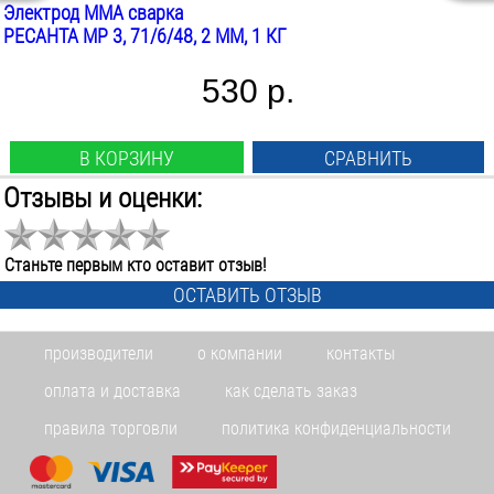
Электрод MMA сварка
РЕСАНТА МР 3, 71/6/48, 2 ММ, 1 КГ
530 р.
В КОРЗИНУ
СРАВНИТЬ
Отзывы и оценки:
Диаметр:
3
мм
Длина:
Станьте первым кто оставит отзыв!
350
мм
ОСТАВИТЬ ОТЗЫВ
Марка:
ок 46.00
производители
о компании
контакты
Покрытие:
рутилово-целлюлозное
оплата и доставка
как сделать заказ
Вес:
1
кг
правила торговли
политика конфиденциальности
В НАЛИЧИИ