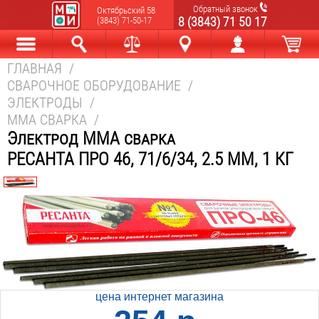
Обратный звонок
Октябрьский 58
8 (3843) 71 50 17
(3843) 71-50-17
ГЛАВНАЯ
/
Каталог
Найти
Сравнить
Новокузнецк
Мой аккаунт
В корзине
СВАРОЧНОЕ ОБОРУДОВАНИЕ
/
ЭЛЕКТРОДЫ
/
MMA СВАРКА
/
Электрод MMA сварка
РЕСАНТА ПРО 46, 71/6/34, 2.5 ММ, 1 КГ
цена интернет магазина