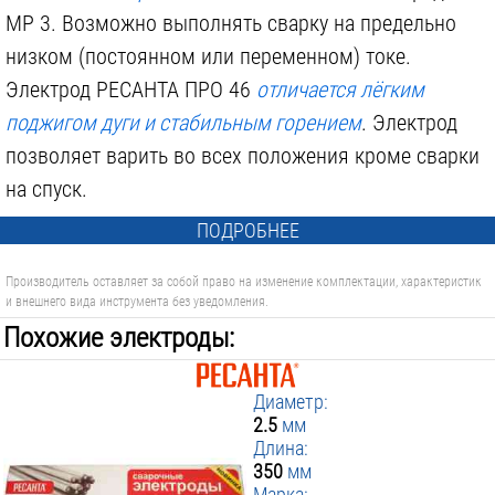
МР 3. Возможно выполнять сварку на предельно
низком (постоянном или переменном) токе.
Электрод РЕСАНТА ПРО 46
отличается лёгким
поджигом дуги и стабильным горением
. Электрод
позволяет варить во всех положения кроме сварки
на спуск.
ПОДРОБНЕЕ
Производитель оставляет за собой право на изменение комплектации, характеристик
и внешнего вида инструмента без уведомления.
Похожие электроды:
Диаметр:
2.5
мм
Длина:
350
мм
Марка: