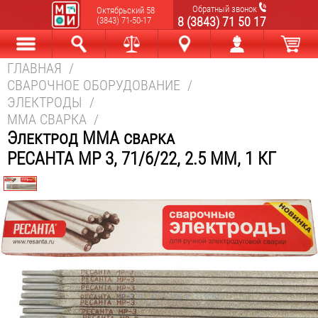
Обратный звонок
Октябрьский 58
8 (3843) 71 50 17
(3843) 71-50-17
ГЛАВНАЯ
/
Каталог
Найти
Сравнить
Новокузнецк
Мой аккаунт
В корзине
СВАРОЧНОЕ ОБОРУДОВАНИЕ
/
ЭЛЕКТРОДЫ
/
MMA СВАРКА
/
Электрод MMA сварка
РЕСАНТА МР 3, 71/6/22, 2.5 ММ, 1 КГ