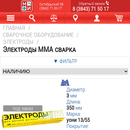
Обратный звонок
Октябрьский 58
8 (3843) 71 50 17
(3843) 71-50-17
ГЛАВНАЯ
/
Каталог
Найти
Сравнить
Новокузнецк
Мой аккаунт
В корзине
СВАРОЧНОЕ ОБОРУДОВАНИЕ
/
ЭЛЕКТРОДЫ
/
Электроды MMA сварка
▼ ФИЛЬТР
Цена
:
от
р. до
р.
Диаметр:
Производители
:
3
мм
Длина:
Esab
Кратон
Ммк
350
мм
под заказ
Ресанта
Марка:
▼ Диаметр мм
:
уони 13/55
Покрытие:
▼ Длина мм
2
: