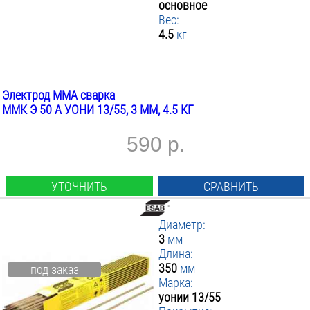
основное
2.5
▼ Марка
:
от
до
Вес:
3
▼ Покрытие
J 422
:
4.5
кг
3.2
Мр 3
▼ Вес инструмента кг
Известково-Титаниевым
:
4
Ок 46.00
Основное
ПРИМЕНИТЬ ФИЛЬТР
5
от
до
Про 46
Рутилово-Целлюлозное
Электрод MMA сварка
Уони 13/55
Рутиловое
ММК Э 50 А УОНИ 13/55, 3 ММ, 4.5 КГ
Уонии 13/55
Титан Кальциевое
590 р.
УТОЧНИТЬ
СРАВНИТЬ
Диаметр:
3
мм
Длина:
350
мм
под заказ
Марка:
уонии 13/55