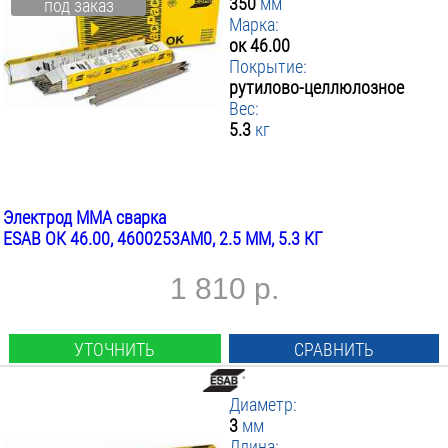
350
мм
под заказ
Марка:
ок 46.00
Покрытие:
рутилово-целлюлозное
Вес:
5.3
кг
Электрод MMA сварка
ESAB ОК 46.00, 4600253AM0, 2.5 ММ, 5.3 КГ
1 810 р.
УТОЧНИТЬ
СРАВНИТЬ
Диаметр:
3
мм
Длина: