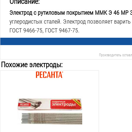
Описание:
Электрод с рутиловым покрытием ММК Э 46 МР 
углеродистых сталей. Электрод позволяет варить
ГОСТ 9466-75, ГОСТ 9467-75.
Производитель оставл
Похожие электроды:
Диаметр:
4
мм
Длина:
450
мм
Марка:
мр 3
Покрытие:
рутиловое