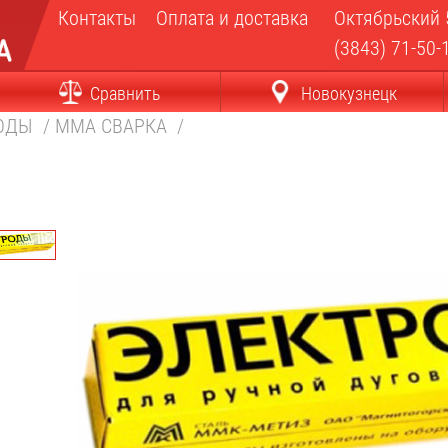
Контакты
Оплата и доставка
Октябрьский 
(3843) 71-50-
Сравнить
Новокузнецк
РОДЫ
/
MMA СВАРКА
/