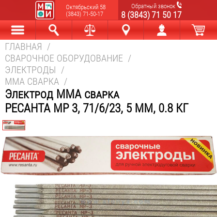
Обратный звонок
Октябрьский 58
8 (3843) 71 50 17
(3843) 71-50-17
ГЛАВНАЯ
/
Каталог
Найти
Сравнить
Новокузнецк
Мой аккаунт
Корзина
СВАРОЧНОЕ ОБОРУДОВАНИЕ
/
ЭЛЕКТРОДЫ
/
MMA СВАРКА
/
Электрод MMA сварка
РЕСАНТА МР 3, 71/6/23, 5 ММ, 0.8 КГ